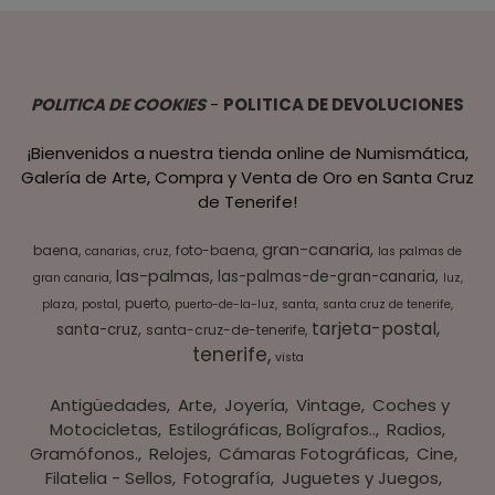
POLITICA DE COOKIES
-
POLITICA DE DEVOLUCIONES
¡Bienvenidos a nuestra tienda online de Numismática,
Galería de Arte, Compra y Venta de Oro en Santa Cruz
de Tenerife!
gran-canaria
baena
foto-baena
canarias
cruz
las palmas de
las-palmas
las-palmas-de-gran-canaria
gran canaria
luz
puerto
plaza
postal
puerto-de-la-luz
santa
santa cruz de tenerife
tarjeta-postal
santa-cruz
santa-cruz-de-tenerife
tenerife
vista
Antigüedades
Arte
Joyería
Vintage
Coches y
Motocicletas
Estilográficas, Bolígrafos..
Radios,
Gramófonos.
Relojes
Cámaras Fotográficas
Cine
Filatelia - Sellos
Fotografía
Juguetes y Juegos