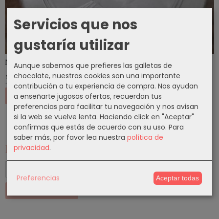
Servicios que nos
gustaría utilizar
MEDALLAS JUAN PABLO II - BENEDICTO...
Aunque sabemos que prefieres las galletas de
5,35 €
chocolate, nuestras cookies son una importante
contribución a tu experiencia de compra. Nos ayudan
Añadir a Carrito
a enseñarte jugosas ofertas, recuerdan tus
preferencias para facilitar tu navegación y nos avisan
si la web se vuelve lenta. Haciendo click en "Aceptar"
confirmas que estás de acuerdo con su uso.
Para
saber más, por favor lea nuestra
política de
Marcas
privacidad
.
Preferencias
Aceptar todas