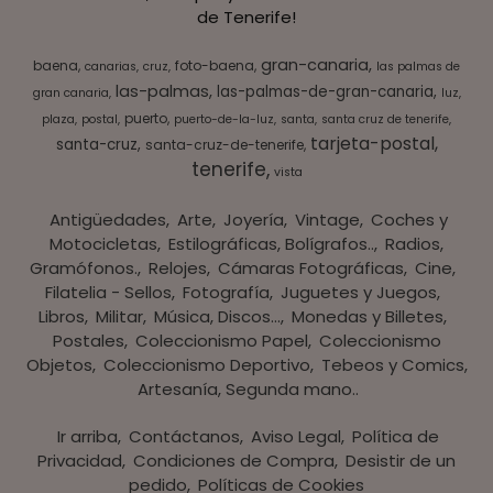
de Tenerife!
gran-canaria
baena
foto-baena
canarias
cruz
las palmas de
las-palmas
las-palmas-de-gran-canaria
gran canaria
luz
puerto
plaza
postal
puerto-de-la-luz
santa
santa cruz de tenerife
tarjeta-postal
santa-cruz
santa-cruz-de-tenerife
tenerife
vista
Antigüedades
Arte
Joyería
Vintage
Coches y
Motocicletas
Estilográficas, Bolígrafos..
Radios,
Gramófonos.
Relojes
Cámaras Fotográficas
Cine
Filatelia - Sellos
Fotografía
Juguetes y Juegos
Libros
Militar
Música, Discos...
Monedas y Billetes
Postales
Coleccionismo Papel
Coleccionismo
Objetos
Coleccionismo Deportivo
Tebeos y Comics
Artesanía, Segunda mano..
Ir arriba
Contáctanos
Aviso Legal
Política de
Privacidad
Condiciones de Compra
Desistir de un
pedido
Políticas de Cookies