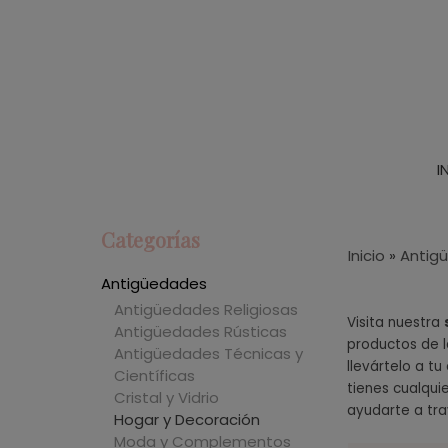
I
Categorías
Inicio
»
Antig
Antigüedades
Antigüedades Religiosas
Visita nuestra
Antigüedades Rústicas
productos de
Antigüedades Técnicas y
llevártelo a t
Científicas
tienes cualqui
Cristal y Vidrio
ayudarte a tra
Hogar y Decoración
Moda y Complementos