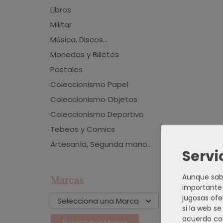
Libros
Militar
Música, Discos...
Monedas y Billetes
Postales
Coleccionismo Papel
Coleccionismo Objetos
Coleccionismo Deportivo
Tebeos y Comics
Artesanía, Segunda mano..
Servi
Aunque sabe
Marcas
importante 
jugosas ofe
si la web s
acuerdo co