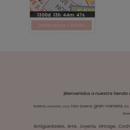
1300d
13h
44m
47s
¡Bienvenidos a nuestra tienda
gran-canaria
baena
foto-baena
canarias
cruz
las
tener
Antigüedades
Arte
Joyería
Vintage
Coch