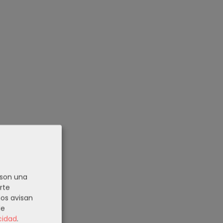
 son una
rte
nos avisan
de
cidad
.