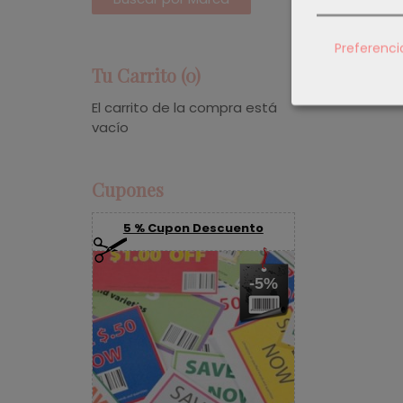
Preferenci
Tu Carrito (0)
El carrito de la compra está
vacío
Cupones
5 % Cupon Descuento
-5%