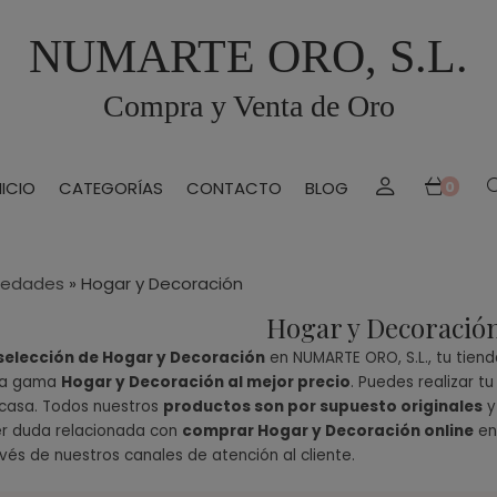
NUMARTE ORO, S.L.
Compra y Venta de Oro
NICIO
CATEGORÍAS
CONTACTO
BLOG
0
üedades
»
Hogar y Decoración
Hogar y Decoració
selección de Hogar y Decoración
en NUMARTE ORO, S.L., tu tien
 la gama
Hogar y Decoración al mejor precio
. Puedes realizar 
u casa. Todos nuestros
productos son por supuesto originales
y
er duda relacionada con
comprar Hogar y Decoración online
en
vés de nuestros canales de atención al cliente.