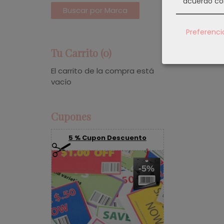
acuerdo co
Preferenci
Tu Carrito (0)
El carrito de la compra está
vacío
Cupones
5 % Cupon Descuento
-5%