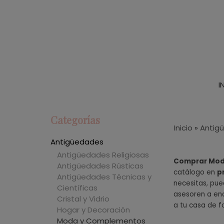
I
Categorías
Inicio
»
Antig
Antigüedades
Antigüedades Religiosas
Comprar Mod
Antigüedades Rústicas
catálogo en
p
Antigüedades Técnicas y
necesitas, pue
Científicas
asesoren a enc
Cristal y Vidrio
a tu casa de f
Hogar y Decoración
Moda y Complementos