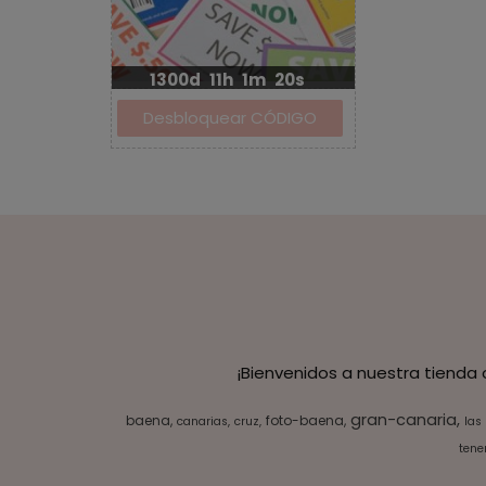
1300d
11h
1m
19s
¡Bienvenidos a nuestra tienda
gran-canaria
baena
foto-baena
canarias
cruz
las
tener