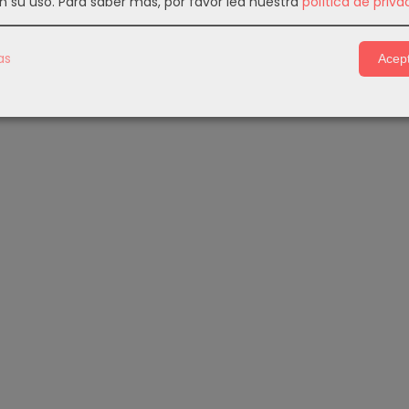
n su uso.
Para saber más, por favor lea nuestra
política de priva
as
Acept