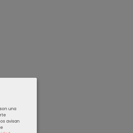
 son una
rte
nos avisan
de