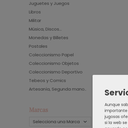
Juguetes y Juegos
Libros
Militar
Música, Discos...
Monedas y Billetes
Postales
Coleccionismo Papel
Coleccionismo Objetos
Coleccionismo Deportivo
Tebeos y Comics
Artesanía, Segunda mano..
Servi
Aunque sabe
Marcas
importante 
jugosas ofe
si la web s