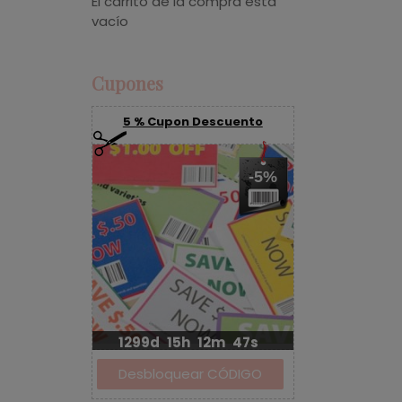
El carrito de la compra está
vacío
Cupones
5 % Cupon Descuento
-5%
1299d
15h
12m
46s