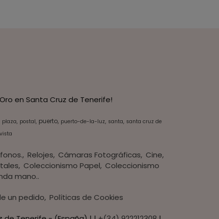
Oro en Santa Cruz de Tenerife!
puerto
plaza
postal
puerto-de-la-luz
santa
santa cruz de
vista
fonos.
Relojes
Cámaras Fotográficas
Cine
tales
Coleccionismo Papel
Coleccionismo
nda mano..
 de un pedido
Políticas de Cookies
z de Tenerife - (España) | |
+(34) 922212308
|