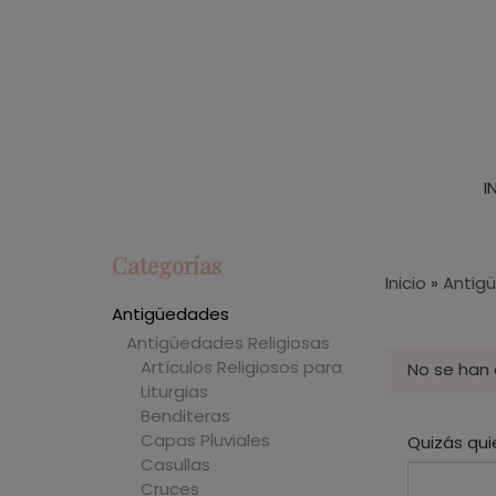
I
Categorías
Inicio
»
Antig
Antigüedades
Antigüedades Religiosas
Artículos Religiosos para
No se han
Liturgias
Benditeras
Capas Pluviales
Quizás qui
Casullas
Cruces