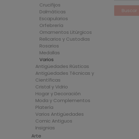
Crucifijos
Dalmáticas
Escapularios
Orfebrería
Ornamentos Litúrgicos
Relicarios y Custodias
Rosarios
Medallas
Varios
Antigüedades Rústicas
Antigüedades Técnicas y
Científicas
Cristal y Vidrio
Hogar y Decoración
Moda y Complementos
Platería
Varios Antigüedades
Comic Antiguos
Insignias
Arte