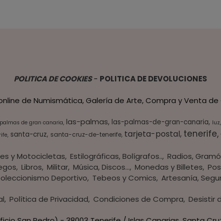
POLITICA DE COOKIES
-
POLITICA DE DEVOLUCIONES
 online de Numismática, Galería de Arte, Compra y Venta de 
las-palmas
las-palmas-de-gran-canaria
 palmas de gran canaria
luz
tenerife
tarjeta-postal
santa-cruz
santa-cruz-de-tenerife
ife
es y Motocicletas
Estilográficas, Bolígrafos..
Radios, Gramó
egos
Libros
Militar
Música, Discos...
Monedas y Billetes
Pos
oleccionismo Deportivo
Tebeos y Comics
Artesanía, Segu
al
Política de Privacidad
Condiciones de Compra
Desistir
ficio San Pedro) - 38003 Tenerife / Islas Canarias, Santa Cru