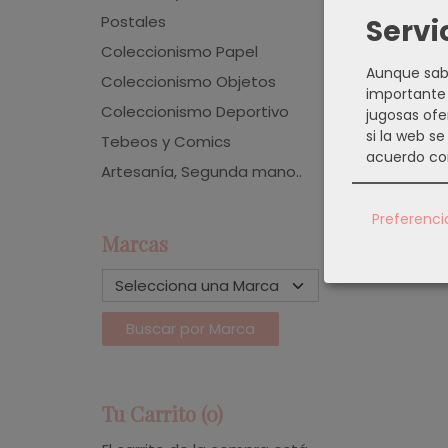
Postales
Servi
Coleccionismo Papel
Aunque sabe
Coleccionismo Objetos
importante 
Coleccionismo Deportivo
jugosas ofe
si la web s
Tebeos y Comics
acuerdo co
Artesanía, Segunda mano..
Preferenci
Marcas
Tu Carrito (0)