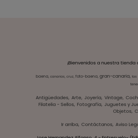
¡Bienvenidos a nuestra tienda
gran-canaria
baena
foto-baena
canarias
cruz
las
tener
Antigüedades
Arte
Joyería
Vintage
Coch
Filatelia - Sellos
Fotografía
Juguetes y Ju
Objetos
C
Ir arriba
Contáctanos
Aviso Leg
Jose Hernandez Alfonso, 4 - Entresuelo- (Edi