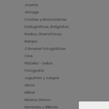
Joyería
Vintage
Coches y Motocicletas
Estilográficas, Bolígrafos..
Radios, Gramófonos.
Relojes
Cámaras Fotográficas
Cine
Filatelia - Sellos
Fotografía
Juguetes y Juegos
Libros
Militar
Música, Discos...
Monedas y Billetes