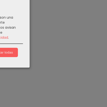
 son una
rte
nos avisan
de
cidad
.
ar todas