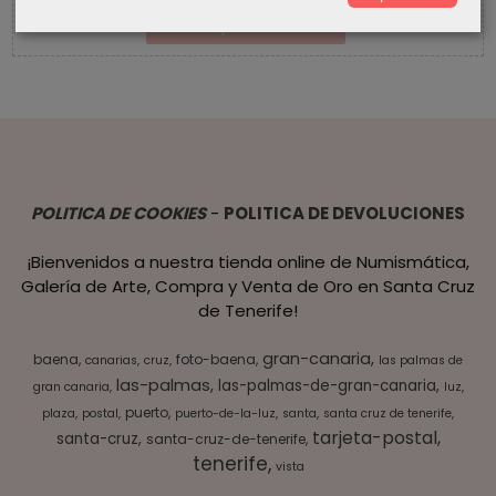
POLITICA DE COOKIES
-
POLITICA DE DEVOLUCIONES
¡Bienvenidos a nuestra tienda online de Numismática,
Galería de Arte, Compra y Venta de Oro en Santa Cruz
de Tenerife!
gran-canaria
baena
foto-baena
canarias
cruz
las palmas de
las-palmas
las-palmas-de-gran-canaria
gran canaria
luz
puerto
plaza
postal
puerto-de-la-luz
santa
santa cruz de tenerife
tarjeta-postal
santa-cruz
santa-cruz-de-tenerife
tenerife
vista