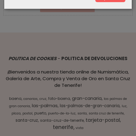
POLITICA DE COOKIES
-
POLITICA DE DEVOLUCIONES
¡Bienvenidos a nuestra tienda online de Numismática,
Galería de Arte, Compra y Venta de Oro en Santa Cruz
de Tenerife!
gran-canaria
baena
foto-baena
canarias
cruz
las palmas de
las-palmas
las-palmas-de-gran-canaria
gran canaria
luz
puerto
plaza
postal
puerto-de-la-luz
santa
santa cruz de tenerife
tarjeta-postal
santa-cruz
santa-cruz-de-tenerife
tenerife
vista