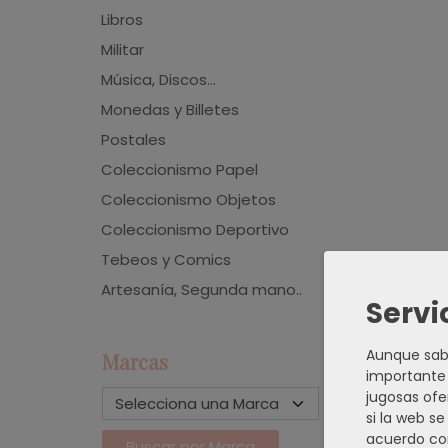
Libros
Militar
Música, Discos...
Monedas y Billetes
Postales
Coleccionismo Papel
Coleccionismo Objetos
Coleccionismo Deportivo
Tebeos y Comics
Artesanía, Segunda mano..
Servi
Aunque sabe
Marcas
importante 
jugosas ofe
si la web s
acuerdo co