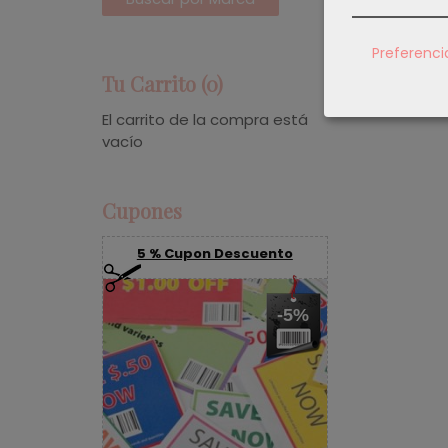
Preferenci
Tu Carrito (0)
El carrito de la compra está
vacío
Cupones
5 % Cupon Descuento
-5%