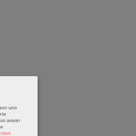
 son una
rte
nos avisan
de
cidad
.