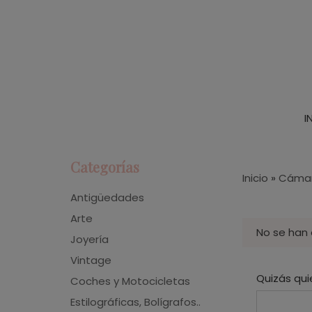
I
Categorías
Inicio
»
Cámar
Antigüedades
Arte
No se han
Joyería
Vintage
Quizás qui
Coches y Motocicletas
Estilográficas, Bolígrafos..