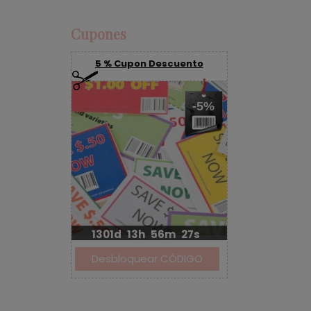
Cupones
5 % Cupon Descuento
-5%
1301d
13h
56m
27s