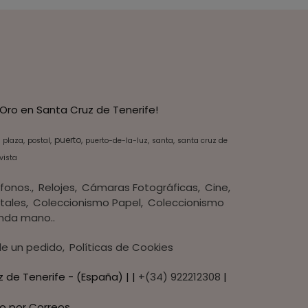
Oro en Santa Cruz de Tenerife!
puerto
plaza
postal
puerto-de-la-luz
santa
santa cruz de
vista
fonos.
Relojes
Cámaras Fotográficas
Cine
tales
Coleccionismo Papel
Coleccionismo
nda mano..
 de un pedido
Políticas de Cookies
z de Tenerife - (España) | |
+(34) 922212308
|
o por Correos