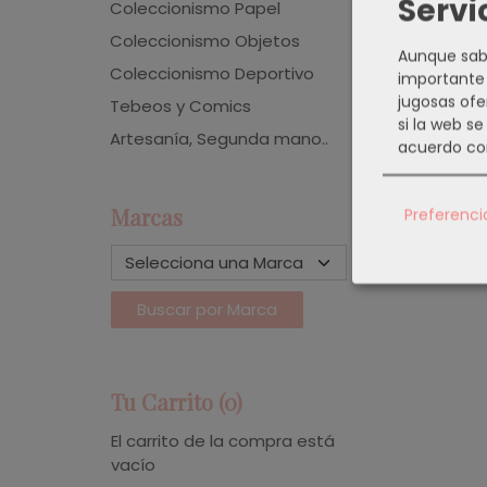
Servi
Coleccionismo Papel
Coleccionismo Objetos
Aunque sabe
Coleccionismo Deportivo
importante 
jugosas ofe
Tebeos y Comics
si la web s
Artesanía, Segunda mano..
acuerdo co
Marcas
Preferenci
Tu Carrito (0)
El carrito de la compra está
vacío