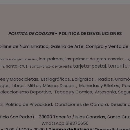
POLITICA DE COOKIES
-
POLITICA DE DEVOLUCIONES
 online de Numismática, Galería de Arte, Compra y Venta de 
las-palmas
las-palmas-de-gran-canaria
 palmas de gran canaria
luz
tenerife
tarjeta-postal
santa-cruz
santa-cruz-de-tenerife
ife
es y Motocicletas
Estilográficas, Bolígrafos..
Radios, Gramó
egos
Libros
Militar
Música, Discos...
Monedas y Billetes
Pos
oleccionismo Deportivo
Tebeos y Comics
Artesanía, Segu
al
Política de Privacidad
Condiciones de Compra
Desistir
ficio San Pedro) - 38003 Tenerife / Islas Canarias, Santa Cru
WhatsApp 619375650
 - 13:00 / 17:00 - 20:00 |
Tiempo de Entrega:
Tiempo Estimad