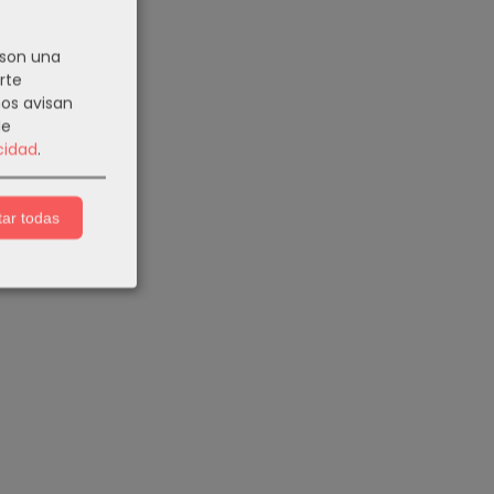
 son una
rte
nos avisan
de
cidad
.
ar todas