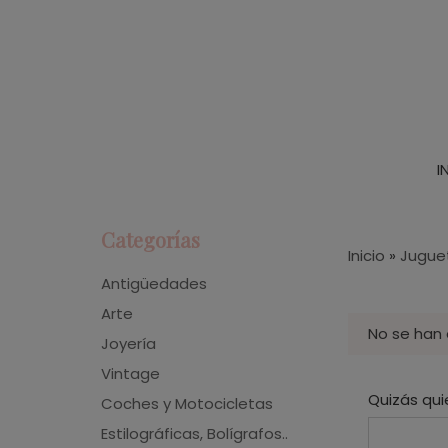
I
Categorías
Inicio
»
Jugue
Antigüedades
Arte
No se han
Joyería
Vintage
Quizás qui
Coches y Motocicletas
Estilográficas, Bolígrafos..