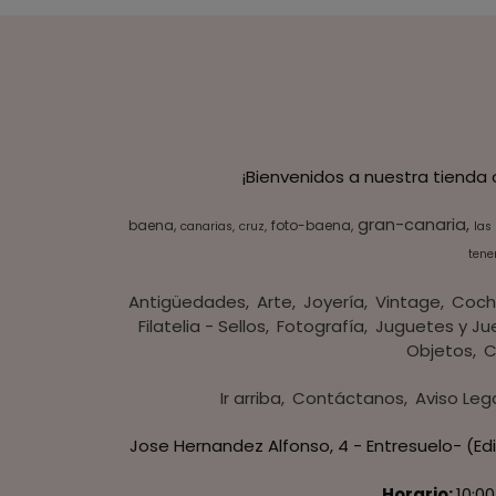
¡Bienvenidos a nuestra tienda
gran-canaria
baena
foto-baena
canarias
cruz
las
tener
Antigüedades
Arte
Joyería
Vintage
Coch
Filatelia - Sellos
Fotografía
Juguetes y Ju
Objetos
C
Ir arriba
Contáctanos
Aviso Leg
Jose Hernandez Alfonso, 4 - Entresuelo- (Edi
Horario:
10:00