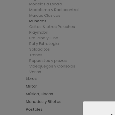
Modelos a Escala
Modelismo y Radiocontrol
Marcas Clásicas
Muñecas
Ositos & otros Peluches
Playmobil
Pre-cine y Cine
Rol y Estrategia
Soldaditos
Trenes
Repuestos y piezas
Videojuegos y Consolas
Varios
Libros
Militar
Música, Discos...
Monedas y Billetes
Postales