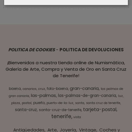
POLITICA DE COOKIES
-
POLITICA DE DEVOLUCIONES
¡Bienvenidos a nuestra tienda online de Numismática,
Galería de Arte, Compra y Venta de Oro en Santa Cruz
de Tenerife!
gran-canaria
baena
foto-baena
canarias
cruz
las palmas de
las-palmas
las-palmas-de-gran-canaria
gran canaria
luz
puerto
plaza
postal
puerto-de-la-luz
santa
santa cruz de tenerife
tarjeta-postal
santa-cruz
santa-cruz-de-tenerife
tenerife
vista
Antigüedades
Arte
Joyería
Vintage
Coches y