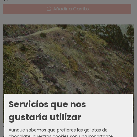
Añadir a Carrito
Servicios que nos
gustaría utilizar
TARJETA POSTAL- CUMBRECITA - LA...
Aunque sabemos que prefieres las galletas de
chocolate, nuestras cookies son una importante