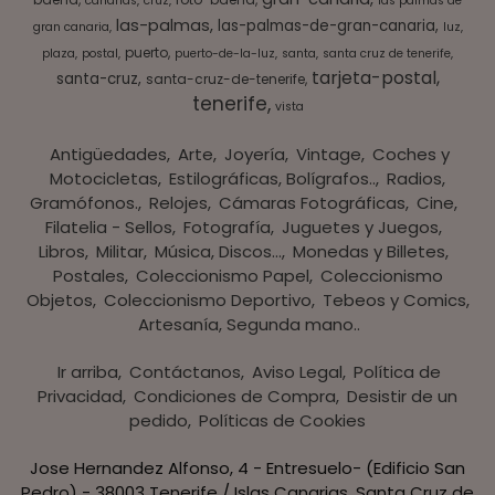
canarias
cruz
las palmas de
las-palmas
las-palmas-de-gran-canaria
gran canaria
luz
puerto
plaza
postal
puerto-de-la-luz
santa
santa cruz de tenerife
tarjeta-postal
santa-cruz
santa-cruz-de-tenerife
tenerife
vista
Antigüedades
Arte
Joyería
Vintage
Coches y
Motocicletas
Estilográficas, Bolígrafos..
Radios,
Gramófonos.
Relojes
Cámaras Fotográficas
Cine
Filatelia - Sellos
Fotografía
Juguetes y Juegos
Libros
Militar
Música, Discos...
Monedas y Billetes
Postales
Coleccionismo Papel
Coleccionismo
Objetos
Coleccionismo Deportivo
Tebeos y Comics
Artesanía, Segunda mano..
Ir arriba
Contáctanos
Aviso Legal
Política de
Privacidad
Condiciones de Compra
Desistir de un
pedido
Políticas de Cookies
Jose Hernandez Alfonso, 4 - Entresuelo- (Edificio San
Pedro) - 38003 Tenerife / Islas Canarias, Santa Cruz de