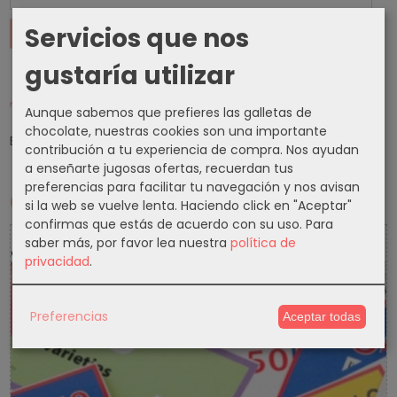
Servicios que nos
gustaría utilizar
Tu Carrito (0)
Aunque sabemos que prefieres las galletas de
chocolate, nuestras cookies son una importante
El carrito de la compra está vacío
contribución a tu experiencia de compra. Nos ayudan
a enseñarte jugosas ofertas, recuerdan tus
preferencias para facilitar tu navegación y nos avisan
Cupones
si la web se vuelve lenta. Haciendo click en "Aceptar"
confirmas que estás de acuerdo con su uso.
Para
5 % Cupon Descuento
saber más, por favor lea nuestra
política de
privacidad
.
-5%
Preferencias
Aceptar todas