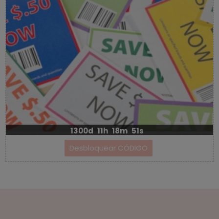
1300d
11h
18m
51s