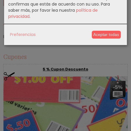
confirmas que estás de acuerdo con su uso.
Para
saber más, por favor lea nuestra
política de
privacidad
.
Tu Carrito (0)
Preferencias
Aceptar todas
El carrito de la compra está vacío
Cupones
5 % Cupon Descuento
-5%