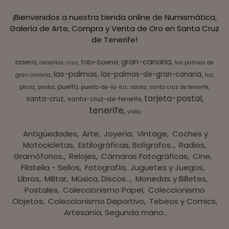
¡Bienvenidos a nuestra tienda online de Numismática,
Galería de Arte, Compra y Venta de Oro en Santa Cruz
de Tenerife!
gran-canaria
baena
foto-baena
canarias
cruz
las palmas de
las-palmas
las-palmas-de-gran-canaria
gran canaria
luz
puerto
plaza
postal
puerto-de-la-luz
santa
santa cruz de tenerife
tarjeta-postal
santa-cruz
santa-cruz-de-tenerife
tenerife
vista
Antigüedades
Arte
Joyería
Vintage
Coches y
Motocicletas
Estilográficas, Bolígrafos..
Radios,
Gramófonos.
Relojes
Cámaras Fotográficas
Cine
Filatelia - Sellos
Fotografía
Juguetes y Juegos
Libros
Militar
Música, Discos...
Monedas y Billetes
Postales
Coleccionismo Papel
Coleccionismo
Objetos
Coleccionismo Deportivo
Tebeos y Comics
Artesanía, Segunda mano..