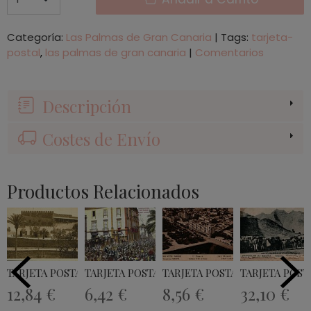
Categoría:
Las Palmas de Gran Canaria
|
Tags:
tarjeta-
postal
las palmas de gran canaria
|
Comentarios
Descripción
Costes de Envío
Productos Relacionados
TARJETA POSTAL CASTILLO DE MATA -...
TARJETA POSTAL CAPITANIA GENERAL LAS...
TARJETA POSTAL GRAN HOTE
TARJETA POST
12,84 €
6,42 €
8,56 €
32,10 €