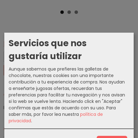
Servicios que nos
Marcas
gustaría utilizar
Aunque sabemos que prefieres las galletas de
chocolate, nuestras cookies son una importante
contribución a tu experiencia de compra. Nos ayudan
a enseñarte jugosas ofertas, recuerdan tus
preferencias para facilitar tu navegación y nos avisan
Tu Carrito (0)
si la web se vuelve lenta. Haciendo click en "Aceptar"
El carrito de la compra está vacío
confirmas que estás de acuerdo con su uso.
Para
saber más, por favor lea nuestra
política de
privacidad
.
Cupones