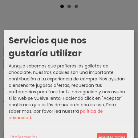
Marcas
Servicios que nos
gustaría utilizar
Aunque sabemos que prefieres las galletas de
chocolate, nuestras cookies son una importante
contribución a tu experiencia de compra. Nos ayudan
a enseñarte jugosas ofertas, recuerdan tus
Tu Carrito (0)
preferencias para facilitar tu navegación y nos avisan
si la web se vuelve lenta. Haciendo click en "Aceptar"
El carrito de la compra está vacío
confirmas que estás de acuerdo con su uso.
Para
saber más, por favor lea nuestra
política de
privacidad
.
Cupones
5 % Cupon Descuento
Preferencias
Aceptar todas