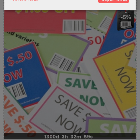
-5%
1300d
3h
32m
59s