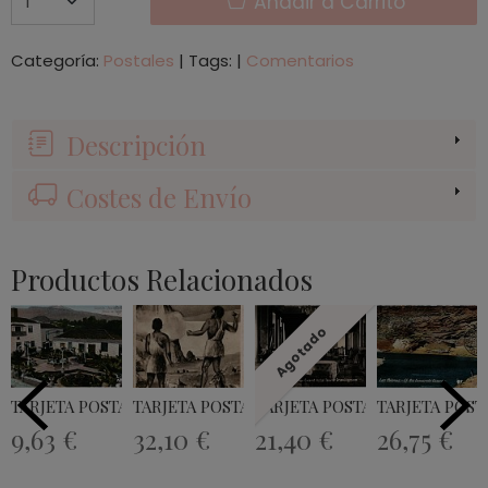
Añadir a Carrito
Categoría:
Postales
|
Tags:
|
Comentarios
Descripción
Costes de Envío
Productos Relacionados
Agotado
TARJETA POSTAL TENERIFE PUERTO DE LA...
TARJETA POSTAL
TARJETA POSTAL GRAN HOTEL 
TARJETA POSTA
9,63 €
32,10 €
21,40 €
26,75 €