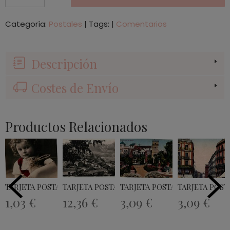
Categoría:
Postales
|
Tags:
|
Comentarios
Descripción
Costes de Envío
Productos Relacionados
TARJETA POSTAL
TARJETA POSTAL SAN BARTOLOME - GRAN...
TARJETA POSTAL SEVILLA - JAR
TARJETA POSTA
1,03 €
12,36 €
3,09 €
3,09 €