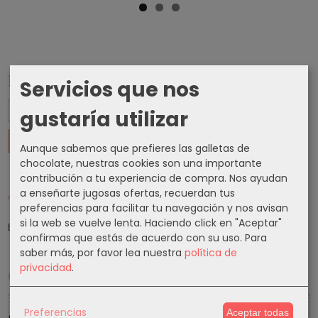
Marcas
Servicios que nos
gustaría utilizar
Aunque sabemos que prefieres las galletas de
chocolate, nuestras cookies son una importante
contribución a tu experiencia de compra. Nos ayudan
a enseñarte jugosas ofertas, recuerdan tus
Tu Carrito (0)
preferencias para facilitar tu navegación y nos avisan
si la web se vuelve lenta. Haciendo click en "Aceptar"
El carrito de la compra está vacío
confirmas que estás de acuerdo con su uso.
Para
saber más, por favor lea nuestra
política de
privacidad
.
Cupones
5 % Cupon Descuento
Preferencias
Aceptar todas