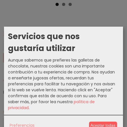
Marcas
Servicios que nos
gustaría utilizar
Aunque sabemos que prefieres las galletas de
chocolate, nuestras cookies son una importante
contribución a tu experiencia de compra. Nos ayudan
a enseñarte jugosas ofertas, recuerdan tus
Tu Carrito (0)
preferencias para facilitar tu navegación y nos avisan
si la web se vuelve lenta. Haciendo click en "Aceptar"
El carrito de la compra está vacío
confirmas que estás de acuerdo con su uso.
Para
saber más, por favor lea nuestra
política de
privacidad
.
Cupones
5 % Cupon Descuento
Preferencias
Aceptar todas