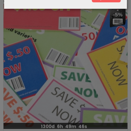
-5%
1300d
6h
49m
45s