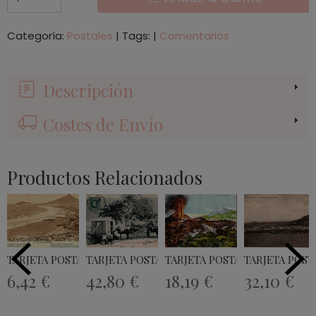
Categoría:
Postales
|
Tags:
|
Comentarios
Descripción
Costes de Envío
Productos Relacionados
TARJETA POSTAL ISLA DE TENERIFE EL...
TARJETA POSTAL - CARRETERA DE TAFIRA...
TARJETA POSTAL VOLCAN CHIN
TARJETA POSTA
6,42 €
42,80 €
18,19 €
32,10 €