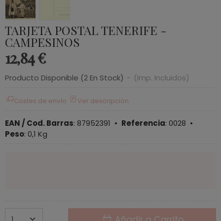
TARJETA POSTAL TENERIFE -
CAMPESINOS
12,84 €
Producto Disponible
(2 En Stock)
-
(Imp. Incluidos)
Costes de envío
Ver descripción
EAN / Cod. Barras
:
87952391
•
Referencia
:
0028
•
Peso
:
0,1 Kg
Añadir a Carrito