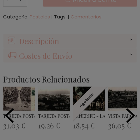
Categoría:
Postales
|
Tags:
|
Comentarios
Descripción
Costes de Envío
Productos Relacionados
Agotado
TARJETA POSTAL CASCADA DE LA VIRGEN
TARJETA POSTAL PUERTO DE LA CRUZ -...
TENERIFE - LA LAGUNA - CALLE
VISTA PARCIAL
31,03 €
19,26 €
18,54 €
36,05 €