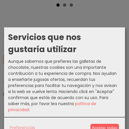
Marcas
Servicios que nos
gustaría utilizar
Aunque sabemos que prefieres las galletas de
chocolate, nuestras cookies son una importante
contribución a tu experiencia de compra. Nos ayudan
a enseñarte jugosas ofertas, recuerdan tus
Tu Carrito (0)
preferencias para facilitar tu navegación y nos avisan
si la web se vuelve lenta. Haciendo click en "Aceptar"
El carrito de la compra está vacío
confirmas que estás de acuerdo con su uso.
Para
saber más, por favor lea nuestra
política de
privacidad
.
Cupones
5 % Cupon Descuento
Preferencias
Aceptar todas