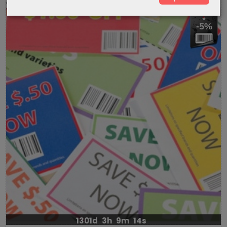
-5%
1301d
3h
9m
14s