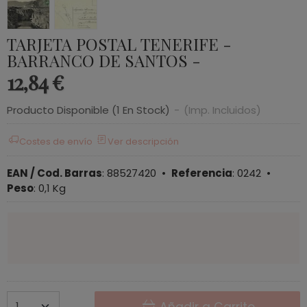
TARJETA POSTAL TENERIFE -
BARRANCO DE SANTOS -
12,84 €
Producto Disponible
(1 En Stock)
-
(Imp. Incluidos)
Costes de envío
Ver descripción
EAN / Cod. Barras
:
88527420
•
Referencia
:
0242
•
Peso
:
0,1 Kg
Añadir a Carrito