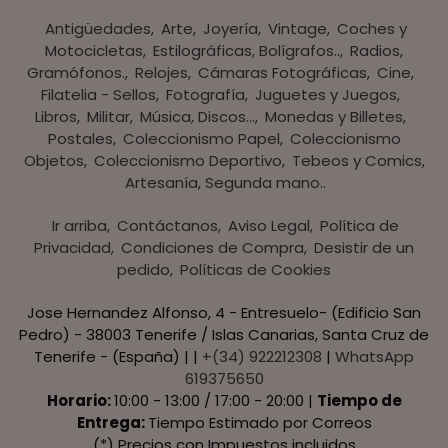
Antigüedades
Arte
Joyería
Vintage
Coches y
Motocicletas
Estilográficas, Bolígrafos..
Radios,
Gramófonos.
Relojes
Cámaras Fotográficas
Cine
Filatelia - Sellos
Fotografía
Juguetes y Juegos
Libros
Militar
Música, Discos...
Monedas y Billetes
Postales
Coleccionismo Papel
Coleccionismo
Objetos
Coleccionismo Deportivo
Tebeos y Comics
Artesanía, Segunda mano..
Ir arriba
Contáctanos
Aviso Legal
Política de
Privacidad
Condiciones de Compra
Desistir de un
pedido
Políticas de Cookies
Jose Hernandez Alfonso, 4 - Entresuelo- (Edificio San
Pedro) - 38003 Tenerife / Islas Canarias, Santa Cruz de
Tenerife - (España) | |
+(34) 922212308
|
WhatsApp
619375650
Horario:
10:00 - 13:00 / 17:00 - 20:00 |
Tiempo de
Entrega:
Tiempo Estimado por Correos
(*) Precios con Impuestos incluidos