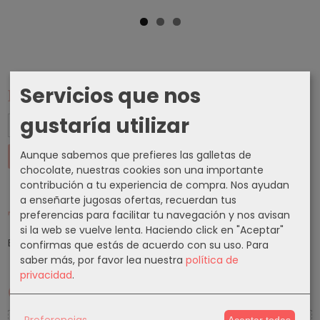
Servicios que nos
Marcas
gustaría utilizar
Aunque sabemos que prefieres las galletas de
chocolate, nuestras cookies son una importante
contribución a tu experiencia de compra. Nos ayudan
a enseñarte jugosas ofertas, recuerdan tus
Tu Carrito (0)
preferencias para facilitar tu navegación y nos avisan
si la web se vuelve lenta. Haciendo click en "Aceptar"
El carrito de la compra está vacío
confirmas que estás de acuerdo con su uso.
Para
saber más, por favor lea nuestra
política de
privacidad
.
Cupones
Preferencias
Aceptar todas