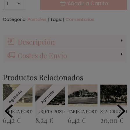
Añadir a Carrito
Categoría:
Postales
|
Tags:
|
Comentarios
Descripción
Costes de Envío
Productos Relacionados
Agotado
Agotado
TARJETA POSTAL TENERIFE ICOD DEL ALTO
TARJETA POSTAL PICO DE TEIDE
TARJETA POSTAL QUINEY´S HOT
STA. CRUZ DE 
6,42 €
8,24 €
6,42 €
20,00 €