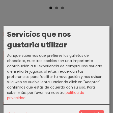
Servicios que nos
Marcas
gustaría utilizar
Aunque sabemos que prefieres las galletas de
chocolate, nuestras cookies son una importante
contribución a tu experiencia de compra. Nos ayudan
a enseñarte jugosas ofertas, recuerdan tus
Tu Carrito (0)
preferencias para facilitar tu navegación y nos avisan
si la web se vuelve lenta. Haciendo click en "Aceptar"
El carrito de la compra está vacío
confirmas que estás de acuerdo con su uso.
Para
saber más, por favor lea nuestra
política de
privacidad
.
Cupones