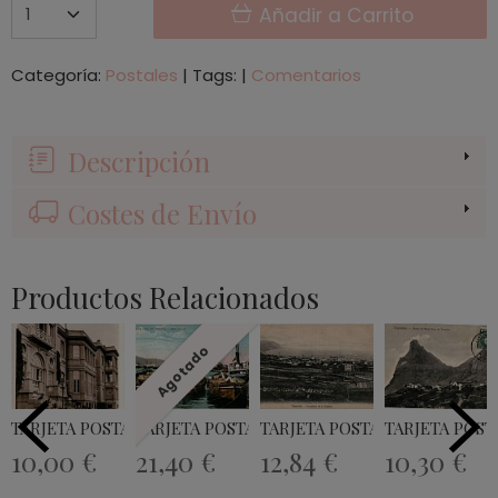
Añadir a Carrito
Categoría:
Postales
|
Tags:
|
Comentarios
Descripción
Costes de Envío
Productos Relacionados
Agotado
TARJETA POSTAL PUERTO DE LA CRUZ -...
TARJETA POSTAL SANTA CRUZ DE...
TARJETA POSTAL CARRETERA 
TARJETA POST
10,00 €
21,40 €
12,84 €
10,30 €