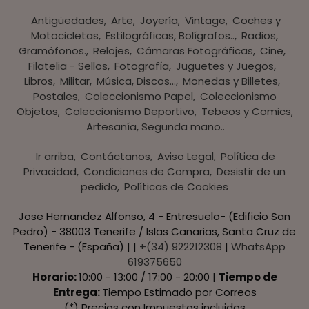
Antigüedades
Arte
Joyería
Vintage
Coches y
Motocicletas
Estilográficas, Bolígrafos..
Radios,
Gramófonos.
Relojes
Cámaras Fotográficas
Cine
Filatelia - Sellos
Fotografía
Juguetes y Juegos
Libros
Militar
Música, Discos...
Monedas y Billetes
Postales
Coleccionismo Papel
Coleccionismo
Objetos
Coleccionismo Deportivo
Tebeos y Comics
Artesanía, Segunda mano..
Ir arriba
Contáctanos
Aviso Legal
Política de
Privacidad
Condiciones de Compra
Desistir de un
pedido
Políticas de Cookies
Jose Hernandez Alfonso, 4 - Entresuelo- (Edificio San
Pedro) - 38003 Tenerife / Islas Canarias, Santa Cruz de
Tenerife - (España) | |
+(34) 922212308
|
WhatsApp
619375650
Horario:
10:00 - 13:00 / 17:00 - 20:00 |
Tiempo de
Entrega:
Tiempo Estimado por Correos
(*) Precios con Impuestos incluidos