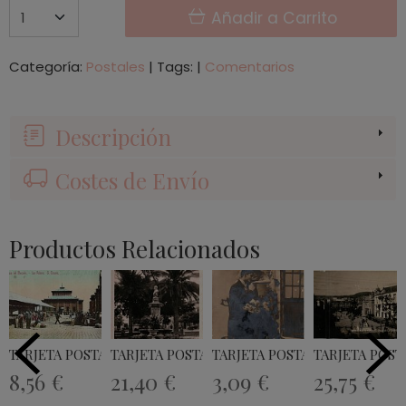
Añadir a Carrito
Categoría:
Postales
|
Tags:
|
Comentarios
Descripción
Costes de Envío
Productos Relacionados
TARJETA POSTAL PLAZA DEL MERCADO -...
TARJETA POSTAL MONUMENTO DE CAIRASCO..
TARJETA POSTAL
TARJETA POSTA
8,56 €
21,40 €
3,09 €
25,75 €