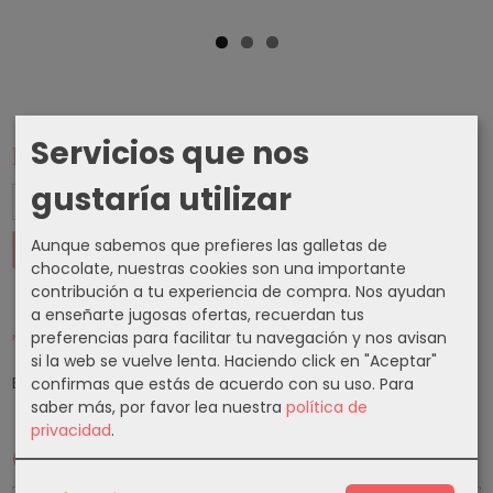
Servicios que nos
Marcas
gustaría utilizar
Aunque sabemos que prefieres las galletas de
chocolate, nuestras cookies son una importante
contribución a tu experiencia de compra. Nos ayudan
a enseñarte jugosas ofertas, recuerdan tus
preferencias para facilitar tu navegación y nos avisan
Tu Carrito (0)
si la web se vuelve lenta. Haciendo click en "Aceptar"
El carrito de la compra está vacío
confirmas que estás de acuerdo con su uso.
Para
saber más, por favor lea nuestra
política de
privacidad
.
Cupones