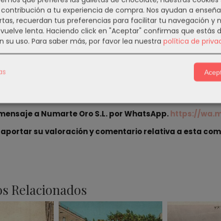
estros envíos son carta certificada con numero de seg
contribución a tu experiencia de compra. Nos ayudan a enseña
rtas, recuerdan tus preferencias para facilitar tu navegación y 
os por ordinario ni contra reembolso.
e vuelve lenta. Haciendo click en "Aceptar" confirmas que estás 
n su uso.
Para saber más, por favor lea nuestra
política de priva
 antiguas de Canarias
ww.todocoleccion.net/usuario/laviejarecov...
as
Acept
s en nuetra pagina web
https://numarteorosl.com
 Youtube:
https://www.youtube.com/channel/UCMAgonS
 mensaje a Numarte Oro S.L. por WhatsApp.
https://wa
 aportar su valoración y comentario relativa a esta com
s Relacionados