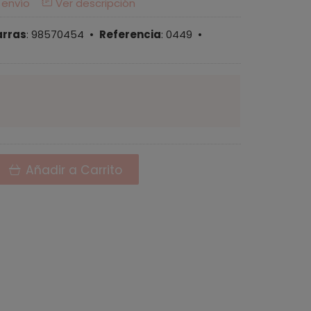
 envío
Ver descripción
arras
:
98570454
•
Referencia
:
0449
•
Añadir a Carrito