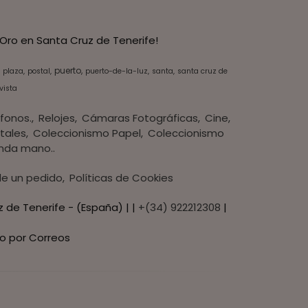
Oro en Santa Cruz de Tenerife!
puerto
plaza
postal
puerto-de-la-luz
santa
santa cruz de
vista
fonos.
Relojes
Cámaras Fotográficas
Cine
tales
Coleccionismo Papel
Coleccionismo
nda mano..
 de un pedido
Políticas de Cookies
z de Tenerife - (España) | |
+(34) 922212308
|
o por Correos