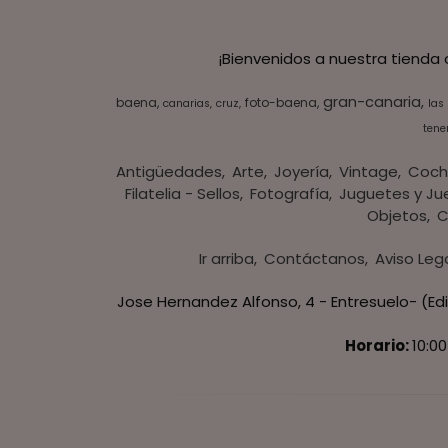
¡Bienvenidos a nuestra tienda
gran-canaria
baena
foto-baena
canarias
cruz
las
tener
Antigüedades
Arte
Joyería
Vintage
Coch
Filatelia - Sellos
Fotografía
Juguetes y Ju
Objetos
C
Ir arriba
Contáctanos
Aviso Leg
Jose Hernandez Alfonso, 4 - Entresuelo- (Edi
Horario:
10:00