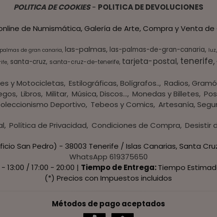
POLITICA DE COOKIES
-
POLITICA DE DEVOLUCIONES
 online de Numismática, Galería de Arte, Compra y Venta de 
las-palmas
las-palmas-de-gran-canaria
 palmas de gran canaria
luz
tenerife
tarjeta-postal
santa-cruz
santa-cruz-de-tenerife
ife
es y Motocicletas
Estilográficas, Bolígrafos..
Radios, Gramó
egos
Libros
Militar
Música, Discos...
Monedas y Billetes
Pos
oleccionismo Deportivo
Tebeos y Comics
Artesanía, Segu
al
Política de Privacidad
Condiciones de Compra
Desistir
ficio San Pedro) - 38003 Tenerife / Islas Canarias, Santa Cru
WhatsApp 619375650
 - 13:00 / 17:00 - 20:00 |
Tiempo de Entrega:
Tiempo Estimad
(*) Precios con Impuestos incluidos
Métodos de pago aceptados