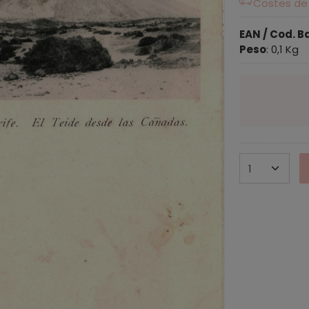
Costes de
EAN / Cod. B
Peso
:
0,1 Kg