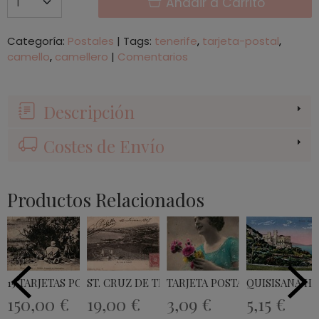
Añadir a Carrito
Categoría:
Postales
|
Tags:
tenerife
tarjeta-postal
camello
camellero
|
Comentarios
Descripción
Costes de Envío
Productos Relacionados
15 TARJETAS POSTALES PRIMERA GUERRA...
ST. CRUZ DE TENERIFE - BAZAR ALEMAN...
TARJETA POSTAL - MARGARA N
QUISISANA HO
150,00 €
19,00 €
3,09 €
5,15 €