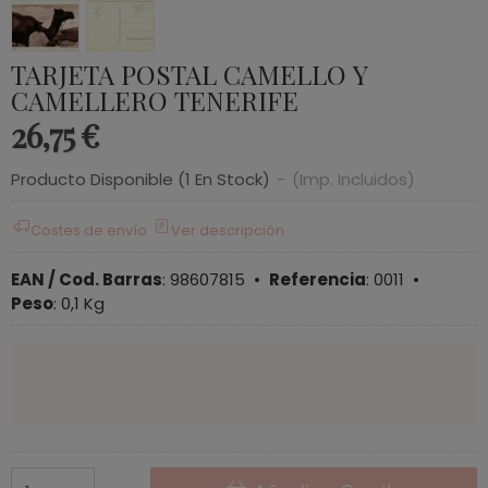
TARJETA POSTAL CAMELLO Y
CAMELLERO TENERIFE
26,75 €
Producto Disponible
(1 En Stock)
-
(Imp. Incluidos)
Costes de envío
Ver descripción
EAN / Cod. Barras
:
98607815
•
Referencia
:
0011
•
Peso
:
0,1 Kg