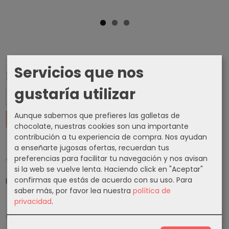
Servicios que nos
Marcas
gustaría utilizar
Aunque sabemos que prefieres las galletas de
chocolate, nuestras cookies son una importante
contribución a tu experiencia de compra. Nos ayudan
a enseñarte jugosas ofertas, recuerdan tus
preferencias para facilitar tu navegación y nos avisan
Tu Carrito (0)
si la web se vuelve lenta. Haciendo click en "Aceptar"
confirmas que estás de acuerdo con su uso.
Para
El carrito de la compra está vacío
saber más, por favor lea nuestra
política de
privacidad
.
Cupones