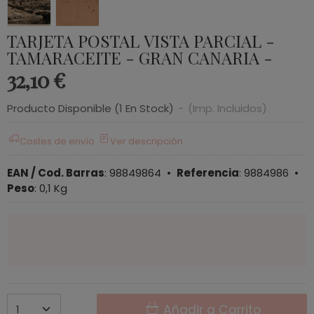
TARJETA POSTAL VISTA PARCIAL -
TAMARACEITE - GRAN CANARIA -
32,10 €
Producto Disponible
(1 En Stock)
-
(Imp. Incluidos)
Costes de envío
Ver descripción
EAN / Cod. Barras
:
98849864
•
Referencia
:
9884986
•
Peso
:
0,1 Kg
Añadir a Carrito