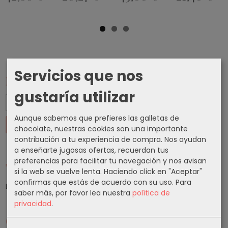
Servicios que nos
Marcas
gustaría utilizar
Aunque sabemos que prefieres las galletas de
chocolate, nuestras cookies son una importante
contribución a tu experiencia de compra. Nos ayudan
a enseñarte jugosas ofertas, recuerdan tus
preferencias para facilitar tu navegación y nos avisan
Tu Carrito (0)
si la web se vuelve lenta. Haciendo click en "Aceptar"
confirmas que estás de acuerdo con su uso.
Para
El carrito de la compra está vacío
saber más, por favor lea nuestra
política de
privacidad
.
Cupones