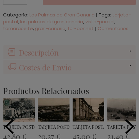
Categoría:
Las Palmas de Gran Canaria
|
Tags:
tarjeta-
postal
las palmas de gran canaria
vista-parcial
tamaraceite
gran-canaria
for-bonnet
|
Comentarios
Descripción
Costes de Envío
Productos Relacionados
TARJETA POSTAL - CARRETERA DE TAFIRA...
TARJETA POSTAL PLAZA DE TOROS SANTA...
TARJETA POSTAL CAPITANIA GE
TARJETA POSTA
42,80 €
20,27 €
45,00 €
21,40 €