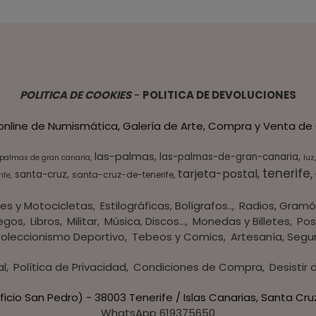
POLITICA DE COOKIES
-
POLITICA DE DEVOLUCIONES
 online de Numismática, Galería de Arte, Compra y Venta de 
las-palmas
las-palmas-de-gran-canaria
 palmas de gran canaria
luz
tenerife
tarjeta-postal
santa-cruz
santa-cruz-de-tenerife
ife
es y Motocicletas
Estilográficas, Bolígrafos..
Radios, Gramó
egos
Libros
Militar
Música, Discos...
Monedas y Billetes
Pos
oleccionismo Deportivo
Tebeos y Comics
Artesanía, Segu
al
Política de Privacidad
Condiciones de Compra
Desistir
ficio San Pedro) - 38003 Tenerife / Islas Canarias, Santa Cru
WhatsApp 619375650