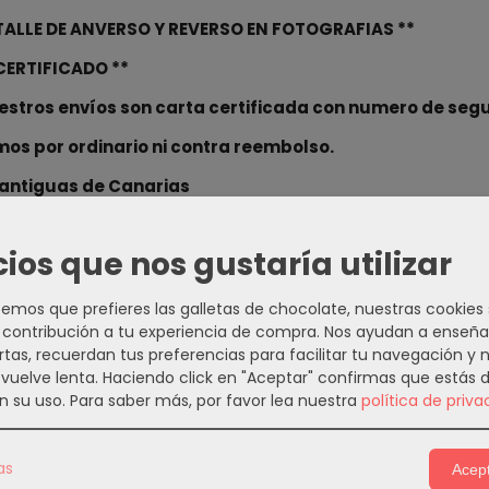
ETALLE DE ANVERSO Y REVERSO EN FOTOGRAFIAS **
 CERTIFICADO **
estros envíos son carta certificada con numero de seg
os por ordinario ni contra reembolso.
 antiguas de Canarias
ww.todocoleccion.net/usuario/laviejarecov...
cios que nos gustaría utilizar
s en nuetra pagina web
https://numarteorosl.com
 Youtube:
https://www.youtube.com/channel/UCMAgonS
mos que prefieres las galletas de chocolate, nuestras cookies
contribución a tu experiencia de compra. Nos ayudan a enseña
 mensaje a Numarte Oro S.L. por WhatsApp.
https://wa
rtas, recuerdan tus preferencias para facilitar tu navegación y 
e vuelve lenta. Haciendo click en "Aceptar" confirmas que estás 
 envío no incluidos en el precio
n su uso.
Para saber más, por favor lea nuestra
política de priva
 aportar su valoración y comentario relativa a esta com
as
Acept