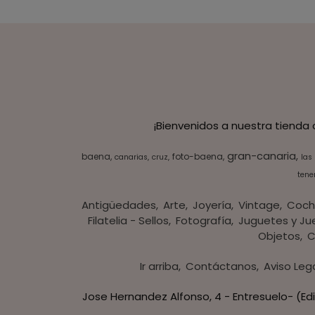
¡Bienvenidos a nuestra tienda
gran-canaria
baena
foto-baena
canarias
cruz
las
tener
Antigüedades
Arte
Joyería
Vintage
Coch
Filatelia - Sellos
Fotografía
Juguetes y Ju
Objetos
C
Ir arriba
Contáctanos
Aviso Leg
Jose Hernandez Alfonso, 4 - Entresuelo- (Edi