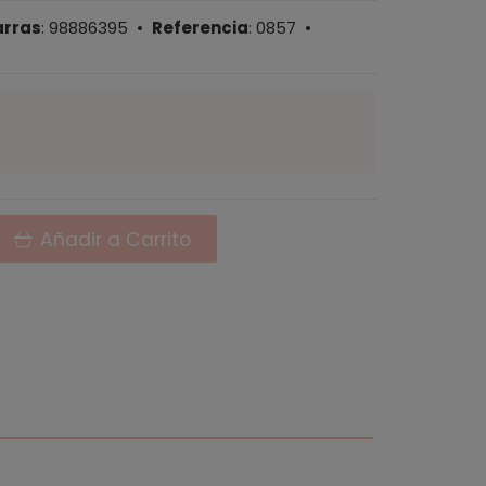
arras
:
98886395
•
Referencia
:
0857
•
Añadir a Carrito