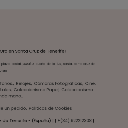
Oro en Santa Cruz de Tenerife!
puerto
plaza
postal
puerto-de-la-luz
santa
santa cruz de
vista
fonos.
Relojes
Cámaras Fotográficas
Cine
tales
Coleccionismo Papel
Coleccionismo
nda mano..
 de un pedido
Políticas de Cookies
z de Tenerife - (España) | |
+(34) 922212308
|