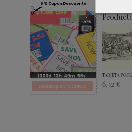
5 % Cupon Descuento
Producto
-5%
TARJETA POS
1300d
13h
49m
56s
6,42 €