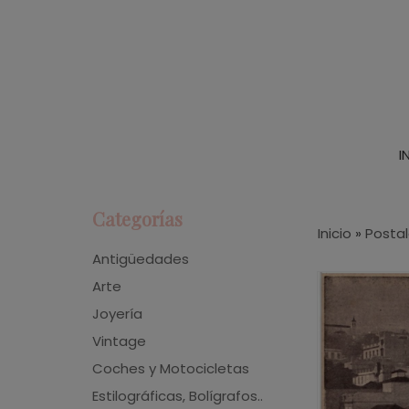
I
Categorías
Inicio
»
Posta
Antigüedades
Arte
Joyería
Vintage
Coches y Motocicletas
Estilográficas, Bolígrafos..