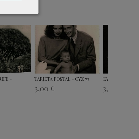
IFE -
TARJETA POSTAL - CYZ 77
TARJETA POSTAL
3,00 €
3,09 €