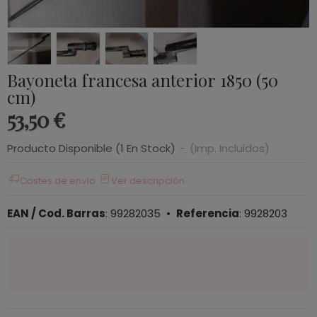
Bayoneta francesa anterior 1850 (50
cm)
53,50 €
Producto Disponible
(1 En Stock)
-
(Imp. Incluidos)
Costes de envío
Ver descripción
EAN / Cod. Barras
:
99282035
•
Referencia
:
9928203