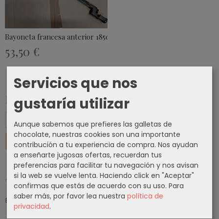
Bayoneta francesa anterior 1850 (50...
53,50 €
Servicios que nos
Marcas
gustaría utilizar
Aunque sabemos que prefieres las galletas de
chocolate, nuestras cookies son una importante
contribución a tu experiencia de compra. Nos ayudan
a enseñarte jugosas ofertas, recuerdan tus
preferencias para facilitar tu navegación y nos avisan
si la web se vuelve lenta. Haciendo click en "Aceptar"
Tu Carrito (0)
confirmas que estás de acuerdo con su uso.
Para
saber más, por favor lea nuestra
política de
El carrito de la compra está vacío
privacidad
.