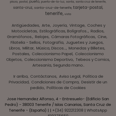
puerto
plaza
postal
puerto-de-la-luz
santa
santa cruz de tenerife
tarjeta-postal
santa-cruz
santa-cruz-de-tenerife
tenerife
vista
Antigüedades
Arte
Joyería
Vintage
Coches y
Motocicletas
Estilográficas, Bolígrafos..
Radios,
Gramófonos.
Relojes
Cámaras Fotográficas
Cine
Filatelia - Sellos
Fotografía
Juguetes y Juegos
Libros
Militar
Música, Discos...
Monedas y Billetes
Postales
Coleccionismo Papel
Coleccionismo
Objetos
Coleccionismo Deportivo
Tebeos y Comics
Artesanía, Segunda mano..
Ir arriba
Contáctanos
Aviso Legal
Política de
Privacidad
Condiciones de Compra
Desistir de un
pedido
Políticas de Cookies
Jose Hernandez Alfonso, 4 - Entresuelo- (Edificio San
Pedro) - 38003 Tenerife / Islas Canarias, Santa Cruz de
Tenerife - (España) | |
+(34) 922212308
|
WhatsApp
619375650