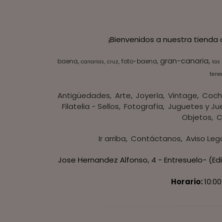
¡Bienvenidos a nuestra tienda
gran-canaria
baena
foto-baena
canarias
cruz
las
tener
Antigüedades
Arte
Joyería
Vintage
Coch
Filatelia - Sellos
Fotografía
Juguetes y Ju
Objetos
C
Ir arriba
Contáctanos
Aviso Leg
Jose Hernandez Alfonso, 4 - Entresuelo- (Edi
Horario:
10:00