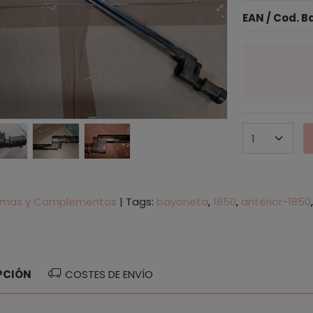
EAN / Cod. B
rmas y Complementos
|
Tags:
bayoneta
1850
anterior-1850
PCIÓN
COSTES DE ENVÍO