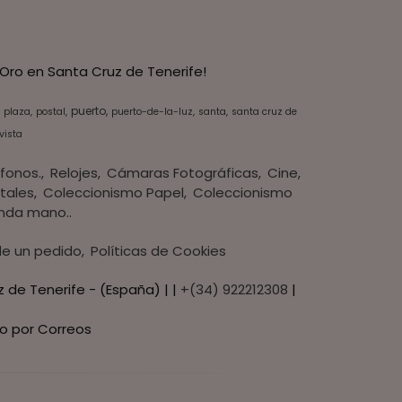
Oro en Santa Cruz de Tenerife!
puerto
plaza
postal
puerto-de-la-luz
santa
santa cruz de
vista
fonos.
Relojes
Cámaras Fotográficas
Cine
tales
Coleccionismo Papel
Coleccionismo
nda mano..
 de un pedido
Políticas de Cookies
z de Tenerife - (España) | |
+(34) 922212308
|
o por Correos