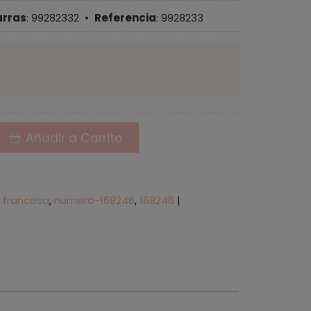
arras
:
99282332
•
Referencia
:
9928233
Añadir a Carrito
francesa
numero-168246
168246
|