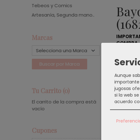
Tebeos y Comics
Bayo
Artesanía, Segunda mano..
(168
IMPORTAN
Marcas
COMPRA
Guardia Civ
Servi
Aunque sabe
importante 
Producto
jugosas ofe
Tu Carrito (0)
si la web s
acuerdo co
El carrito de la compra está
vacío
Preferenci
Cupones