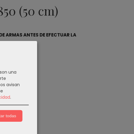
850 (50 cm)
DE ARMAS ANTES DE EFECTUAR LA
 son una
rte
nos avisan
de
cidad
.
ar todas