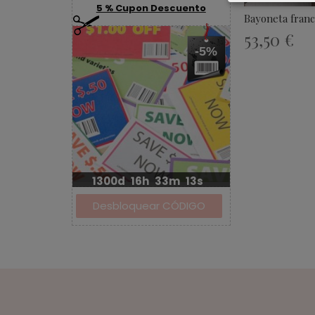
5 % Cupon Descuento
Bayoneta france
53,50 €
-5%
1300d
16h
33m
13s