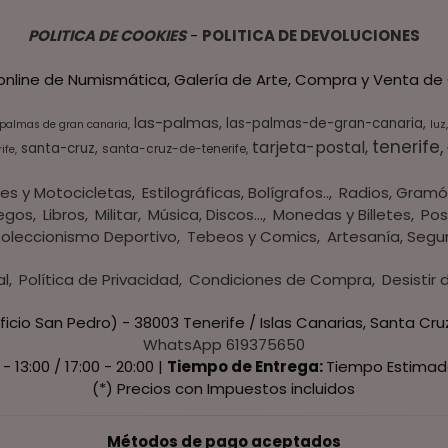
POLITICA DE COOKIES
-
POLITICA DE DEVOLUCIONES
 online de Numismática, Galería de Arte, Compra y Venta de 
las-palmas
las-palmas-de-gran-canaria
 palmas de gran canaria
luz
tenerife
tarjeta-postal
santa-cruz
santa-cruz-de-tenerife
ife
es y Motocicletas
Estilográficas, Bolígrafos..
Radios, Gramó
egos
Libros
Militar
Música, Discos...
Monedas y Billetes
Pos
oleccionismo Deportivo
Tebeos y Comics
Artesanía, Segu
al
Política de Privacidad
Condiciones de Compra
Desistir
ficio San Pedro) - 38003 Tenerife / Islas Canarias, Santa Cru
WhatsApp 619375650
 - 13:00 / 17:00 - 20:00 |
Tiempo de Entrega:
Tiempo Estimad
(*) Precios con Impuestos incluidos
Métodos de pago aceptados