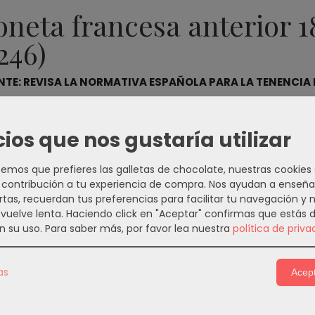
neta francesa anterior 1
246)
TE: REVISA LA NORMATIVA ESPAÑOLA PARA LA TENENCIA 
il (Intervención de Armas Virtual)
cios que nos gustaría utilizar
mos que prefieres las galletas de chocolate, nuestras cookies
contribución a tu experiencia de compra. Nos ayudan a enseña
s Relacionados
rtas, recuerdan tus preferencias para facilitar tu navegación y 
e vuelve lenta. Haciendo click en "Aceptar" confirmas que estás 
n su uso.
Para saber más, por favor lea nuestra
política de priva
as
Acept