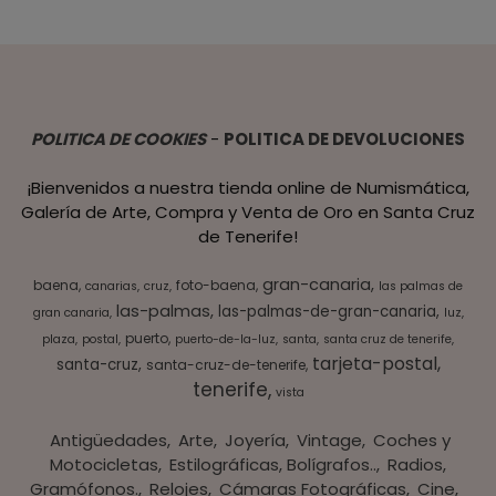
POLITICA DE COOKIES
-
POLITICA DE DEVOLUCIONES
¡Bienvenidos a nuestra tienda online de Numismática,
Galería de Arte, Compra y Venta de Oro en Santa Cruz
de Tenerife!
gran-canaria
baena
foto-baena
canarias
cruz
las palmas de
las-palmas
las-palmas-de-gran-canaria
gran canaria
luz
puerto
plaza
postal
puerto-de-la-luz
santa
santa cruz de tenerife
tarjeta-postal
santa-cruz
santa-cruz-de-tenerife
tenerife
vista
Antigüedades
Arte
Joyería
Vintage
Coches y
Motocicletas
Estilográficas, Bolígrafos..
Radios,
Gramófonos.
Relojes
Cámaras Fotográficas
Cine