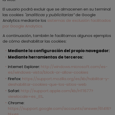
El usuario podrá excluir que se almacenen en su terminal
las cookies
"analíticas y publicitarias”
de Google
Analytics mediante los
sistemas de exclusión facilitados
por Google Analytics.
A continuación, también le facilitamos algunos ejemplos
de cómo deshabilitar las cookies:
Mediante la configuración del propio navegador:
Mediante herramientas de terceros:
Internet Explorer:
http://windows.microsoft.com/es-
es/windows-vista/block-or-allow-cookies
Firefox:
https://support.mozilla.org/es/kb/habilitar-y-
deshabilitar-cookies-que-los-sitios-web
Safari:
http://support.apple.com/kb/HT1677?
viewlocale=es_ES
.
Chrome:
https://support.google.com/accounts/answer/61416?
hl=es
.