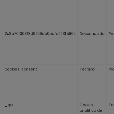
2c8a761303f8d9269eb0eefdf43f5862
Desconocida
Pr
cookies-consent
Técnica
Pr
_ga
Cookie
Te
analítica de