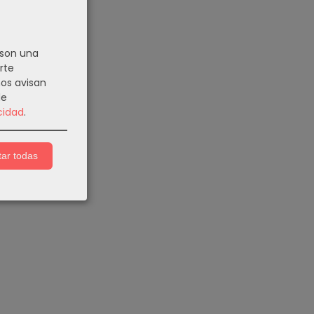
 son una
rte
nos avisan
de
cidad
.
ar todas