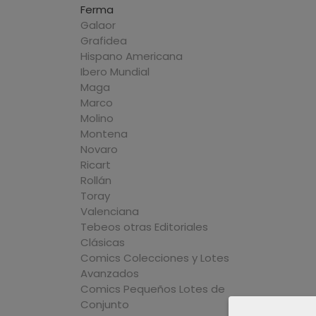
Ferma
Galaor
Grafidea
Hispano Americana
Ibero Mundial
Maga
Marco
Molino
Montena
Novaro
Ricart
Rollán
Toray
Valenciana
Tebeos otras Editoriales
Clásicas
Comics Colecciones y Lotes
Avanzados
Comics Pequeños Lotes de
Conjunto