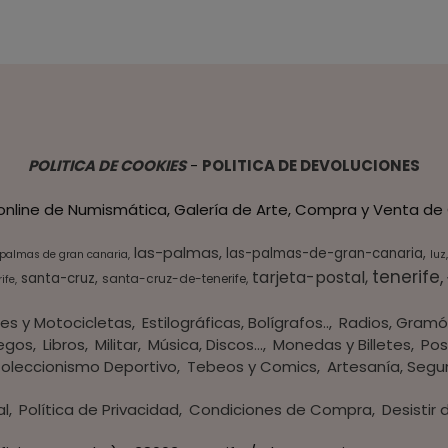
POLITICA DE COOKIES
-
POLITICA DE DEVOLUCIONES
 online de Numismática, Galería de Arte, Compra y Venta de 
las-palmas
las-palmas-de-gran-canaria
 palmas de gran canaria
luz
tenerife
tarjeta-postal
santa-cruz
santa-cruz-de-tenerife
ife
es y Motocicletas
Estilográficas, Bolígrafos..
Radios, Gramó
egos
Libros
Militar
Música, Discos...
Monedas y Billetes
Pos
oleccionismo Deportivo
Tebeos y Comics
Artesanía, Segu
al
Política de Privacidad
Condiciones de Compra
Desistir