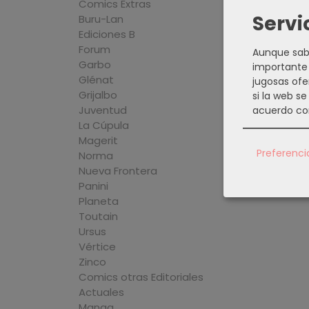
Comics Extras
Servi
Buru-Lan
Ediciones B
Forum
Aunque sabe
Garbo
importante 
Glénat
jugosas ofe
Grijalbo
si la web s
Juventud
acuerdo co
La Cúpula
Magerit
Preferenci
Norma
Nueva Frontera
Panini
Planeta
Toutain
Ursus
Vértice
Zinco
Comics otras Editoriales
Actuales
Manga