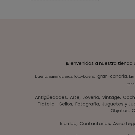
¡Bienvenidos a nuestra tienda
gran-canaria
baena
foto-baena
canarias
cruz
las
tener
Antigüedades
Arte
Joyería
Vintage
Coch
Filatelia - Sellos
Fotografía
Juguetes y Ju
Objetos
C
Ir arriba
Contáctanos
Aviso Leg