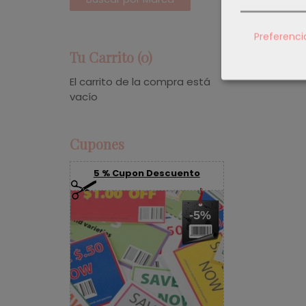
Preferenci
Tu Carrito (0)
El carrito de la compra está
vacío
Cupones
5 % Cupon Descuento
-5%