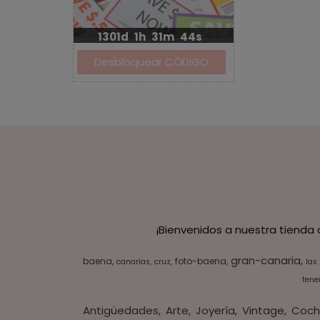
1301d
1h
31m
43s
¡Bienvenidos a nuestra tienda
gran-canaria
baena
foto-baena
canarias
cruz
las
tener
Antigüedades
Arte
Joyería
Vintage
Coch