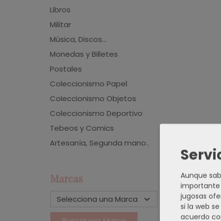
Libros
Militar
Música, Discos...
Monedas y Billetes
Postales
Coleccionismo Papel
Coleccionismo Objetos
Coleccionismo Deportivo
Tebeos y Comics
Artesanía, Segunda mano..
Servi
Aunque sabe
Marcas
importante 
jugosas ofe
si la web s
acuerdo co