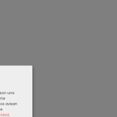
 son una
rte
nos avisan
de
cidad
.