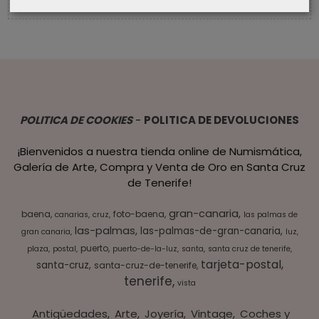
POLITICA DE COOKIES
-
POLITICA DE DEVOLUCIONES
¡Bienvenidos a nuestra tienda online de Numismática,
Galería de Arte, Compra y Venta de Oro en Santa Cruz
de Tenerife!
gran-canaria
baena
foto-baena
canarias
cruz
las palmas de
las-palmas
las-palmas-de-gran-canaria
gran canaria
luz
puerto
plaza
postal
puerto-de-la-luz
santa
santa cruz de tenerife
tarjeta-postal
santa-cruz
santa-cruz-de-tenerife
tenerife
vista
Antigüedades
Arte
Joyería
Vintage
Coches y