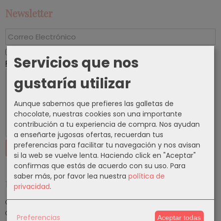
Newsletter
He leído y acepto el
Tratamiento de datos
y la
Servicios que nos
Política de Privacidad
gustaría utilizar
Aunque sabemos que prefieres las galletas de
chocolate, nuestras cookies son una importante
contribución a tu experiencia de compra. Nos ayudan
a enseñarte jugosas ofertas, recuerdan tus
preferencias para facilitar tu navegación y nos avisan
si la web se vuelve lenta. Haciendo click en "Aceptar"
confirmas que estás de acuerdo con su uso.
Para
saber más, por favor lea nuestra
política de
Últimos Posts
privacidad
.
¡Descubra los Monedas más valiosas del mundo!
Articulos de Segunda Mano
Preferencias
Aceptar todas