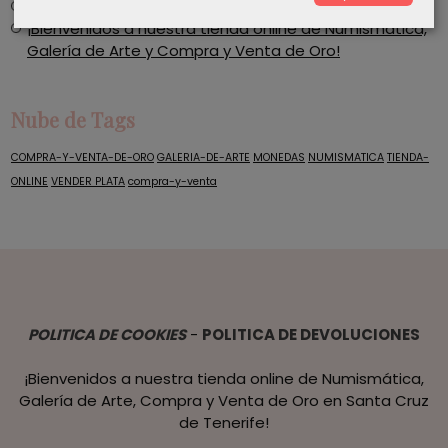
Compra y Venta de Plata
​¡Bienvenidos a nuestra tienda online de Numismática,
Galería de Arte y Compra y Venta de Oro!
Nube de Tags
COMPRA-Y-VENTA-DE-ORO
GALERIA-DE-ARTE
MONEDAS
NUMISMATICA
TIENDA-
ONLINE
VENDER PLATA
compra-y-venta
POLITICA DE COOKIES
-
POLITICA DE DEVOLUCIONES
¡Bienvenidos a nuestra tienda online de Numismática,
Galería de Arte, Compra y Venta de Oro en Santa Cruz
de Tenerife!