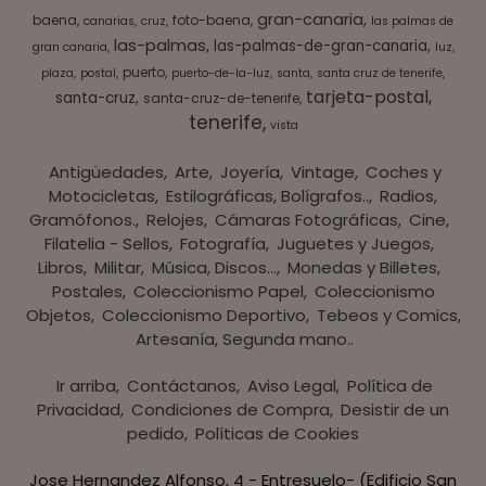
gran-canaria
baena
foto-baena
canarias
cruz
las palmas de
las-palmas
las-palmas-de-gran-canaria
gran canaria
luz
puerto
plaza
postal
puerto-de-la-luz
santa
santa cruz de tenerife
tarjeta-postal
santa-cruz
santa-cruz-de-tenerife
tenerife
vista
Antigüedades
Arte
Joyería
Vintage
Coches y
Motocicletas
Estilográficas, Bolígrafos..
Radios,
Gramófonos.
Relojes
Cámaras Fotográficas
Cine
Filatelia - Sellos
Fotografía
Juguetes y Juegos
Libros
Militar
Música, Discos...
Monedas y Billetes
Postales
Coleccionismo Papel
Coleccionismo
Objetos
Coleccionismo Deportivo
Tebeos y Comics
Artesanía, Segunda mano..
Ir arriba
Contáctanos
Aviso Legal
Política de
Privacidad
Condiciones de Compra
Desistir de un
pedido
Políticas de Cookies
Jose Hernandez Alfonso, 4 - Entresuelo- (Edificio San