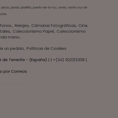
puerto
plaza
postal
puerto-de-la-luz
santa
santa cruz de
vista
fonos.
Relojes
Cámaras Fotográficas
Cine
tales
Coleccionismo Papel
Coleccionismo
nda mano..
 de un pedido
Políticas de Cookies
z de Tenerife - (España) | |
+(34) 922212308
|
o por Correos