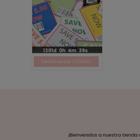
1301d
0h
4m
39s
¡Bienvenidos a nuestra tienda