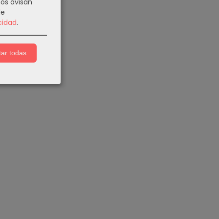
nos avisan
de
cidad
.
ar todas