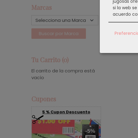
jugosas ofe
Marcas
si la web s
acuerdo co
Preferenci
Tu Carrito (0)
El carrito de la compra está
vacío
Cupones
5 % Cupon Descuento
-5%