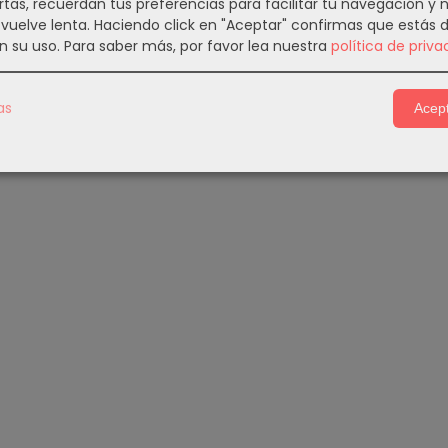
rtas, recuerdan tus preferencias para facilitar tu navegación y 
e vuelve lenta. Haciendo click en "Aceptar" confirmas que estás 
n su uso.
Para saber más, por favor lea nuestra
política de priva
as
Acept