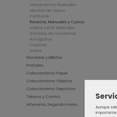
Instrumentos Musicales
Libretos de Opera
Partituras
Revistas, Manuales y Cursos
Videos y DVD Musicales
Entradas de Conciertos
Autógrafos
Casetes
Varios
Monedas y Billetes
Postales
Coleccionismo Papel
Coleccionismo Objetos
Coleccionismo Deportivo
Servi
Tebeos y Comics
Artesanía, Segunda mano..
Aunque sabe
importante 