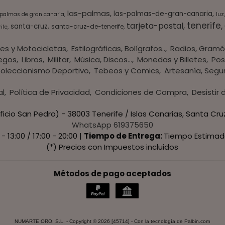
las-palmas
las-palmas-de-gran-canaria
 palmas de gran canaria
luz
tenerife
tarjeta-postal
santa-cruz
santa-cruz-de-tenerife
ife
es y Motocicletas
Estilográficas, Bolígrafos..
Radios, Gramó
egos
Libros
Militar
Música, Discos...
Monedas y Billetes
Pos
oleccionismo Deportivo
Tebeos y Comics
Artesanía, Segu
al
Política de Privacidad
Condiciones de Compra
Desistir
ficio San Pedro) - 38003 Tenerife / Islas Canarias, Santa Cru
WhatsApp 619375650
 - 13:00 / 17:00 - 20:00 |
Tiempo de Entrega:
Tiempo Estimad
(*) Precios con Impuestos incluidos
Métodos de pago aceptados
NUMARTE ORO, S.L.
- Copyright © 2026 [45714] - Con la tecnología de Palbin.com