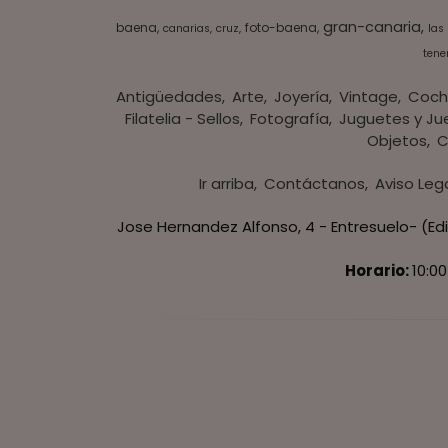
gran-canaria
baena
foto-baena
canarias
cruz
las
tener
Antigüedades
Arte
Joyería
Vintage
Coch
Filatelia - Sellos
Fotografía
Juguetes y Ju
Objetos
C
Ir arriba
Contáctanos
Aviso Leg
Jose Hernandez Alfonso, 4 - Entresuelo- (Edi
Horario:
10:00