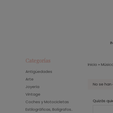
I
Categorías
Inicio
»
Música,
Antigüedades
Arte
No se han
Joyería
Vintage
Quizás qui
Coches y Motocicletas
Estilográficas, Bolígrafos..