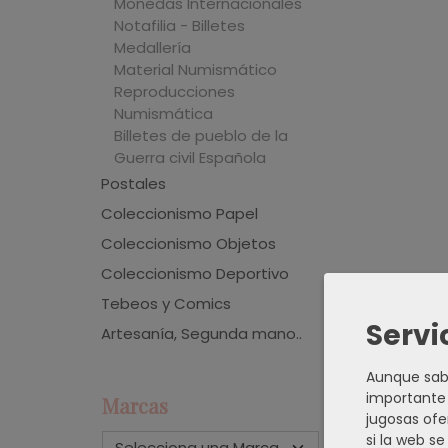
Monedas Internacionales
Notafilia - Billetes
Medallería
Material Numismático
Reproducciones
Numismática
Billetes de pueblo de la
Guerra civil Española
Postales
Coleccionismo Papel
Coleccionismo Objetos
Coleccionismo Deportivo
Tebeos y Comics
Servi
Artesanía, Segunda mano..
Aunque sabe
importante 
Marcas
jugosas ofe
si la web s