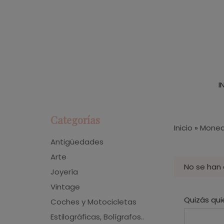
I
Categorías
Inicio
»
Moneda
Antigüedades
Arte
No se han
Joyería
Vintage
Quizás qui
Coches y Motocicletas
Estilográficas, Bolígrafos..