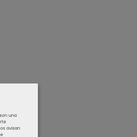
 son una
rte
nos avisan
de