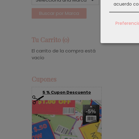
acuerdo co
Preferenci
Tu Carrito (0)
El carrito de la compra está
vacío
Cupones
5 % Cupon Descuento
-5%