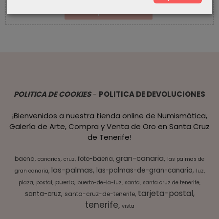
POLITICA DE COOKIES
-
POLITICA DE DEVOLUCIONES
¡Bienvenidos a nuestra tienda online de Numismática,
Galería de Arte, Compra y Venta de Oro en Santa Cruz
de Tenerife!
gran-canaria
baena
foto-baena
canarias
cruz
las palmas de
las-palmas
las-palmas-de-gran-canaria
gran canaria
luz
puerto
plaza
postal
puerto-de-la-luz
santa
santa cruz de tenerife
tarjeta-postal
santa-cruz
santa-cruz-de-tenerife
tenerife
vista