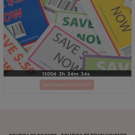
1300d
3h
34m
34s