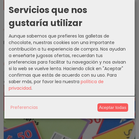
Servicios que nos
gustaría utilizar
Tu Carrito (0)
Aunque sabemos que prefieres las galletas de
El carrito de la compra está vacío
chocolate, nuestras cookies son una importante
contribución a tu experiencia de compra. Nos ayudan
a enseñarte jugosas ofertas, recuerdan tus
preferencias para facilitar tu navegación y nos avisan
Cupones
si la web se vuelve lenta. Haciendo click en "Aceptar"
confirmas que estás de acuerdo con su uso.
Para
5 % Cupon Descuento
saber más, por favor lea nuestra
política de
privacidad
.
-5%
Preferencias
Aceptar todas