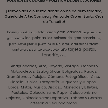
POLITICA DE COOKIES
-
POLITICA DE DEVOLUCIONES
¡Bienvenidos a nuestra tienda online de Numismática,
Galería de Arte, Compra y Venta de Oro en Santa Cruz
de Tenerife!
gran-canaria
baena
foto-baena
canarias
cruz
las palmas de
las-palmas
las-palmas-de-gran-canaria
gran canaria
luz
puerto
plaza
postal
puerto-de-la-luz
santa
santa cruz de tenerife
tarjeta-postal
santa-cruz
santa-cruz-de-tenerife
tenerife
vista
Antigüedades
Arte
Joyería
Vintage
Coches y
Motocicletas
Estilográficas, Bolígrafos..
Radios,
Gramófonos.
Relojes
Cámaras Fotográficas
Cine
Filatelia - Sellos
Fotografía
Juguetes y Juegos
Libros
Militar
Música, Discos...
Monedas y Billetes
Postales
Coleccionismo Papel
Coleccionismo
Objetos
Coleccionismo Deportivo
Tebeos y Comics
Artesanía, Segunda mano..