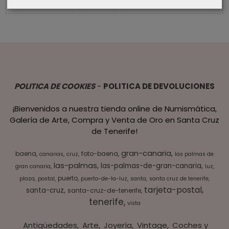
POLITICA DE COOKIES
-
POLITICA DE DEVOLUCIONES
¡Bienvenidos a nuestra tienda online de Numismática,
Galería de Arte, Compra y Venta de Oro en Santa Cruz
de Tenerife!
gran-canaria
baena
foto-baena
canarias
cruz
las palmas de
las-palmas
las-palmas-de-gran-canaria
gran canaria
luz
puerto
plaza
postal
puerto-de-la-luz
santa
santa cruz de tenerife
tarjeta-postal
santa-cruz
santa-cruz-de-tenerife
tenerife
vista
Antigüedades
Arte
Joyería
Vintage
Coches y