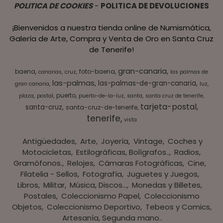
POLITICA DE COOKIES
-
POLITICA DE DEVOLUCIONES
¡Bienvenidos a nuestra tienda online de Numismática,
Galería de Arte, Compra y Venta de Oro en Santa Cruz
de Tenerife!
gran-canaria
baena
foto-baena
canarias
cruz
las palmas de
las-palmas
las-palmas-de-gran-canaria
gran canaria
luz
puerto
plaza
postal
puerto-de-la-luz
santa
santa cruz de tenerife
tarjeta-postal
santa-cruz
santa-cruz-de-tenerife
tenerife
vista
Antigüedades
Arte
Joyería
Vintage
Coches y
Motocicletas
Estilográficas, Bolígrafos..
Radios,
Gramófonos.
Relojes
Cámaras Fotográficas
Cine
Filatelia - Sellos
Fotografía
Juguetes y Juegos
Libros
Militar
Música, Discos...
Monedas y Billetes
Postales
Coleccionismo Papel
Coleccionismo
Objetos
Coleccionismo Deportivo
Tebeos y Comics
Artesanía, Segunda mano..