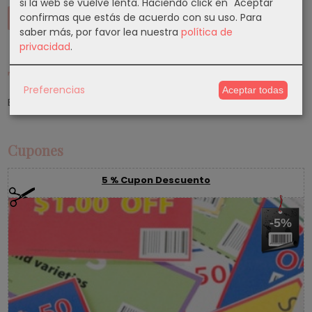
si la web se vuelve lenta. Haciendo click en "Aceptar"
confirmas que estás de acuerdo con su uso.
Para
saber más, por favor lea nuestra
política de
privacidad
.
Tu Carrito (0)
Preferencias
Aceptar todas
El carrito de la compra está vacío
Cupones
5 % Cupon Descuento
-5%