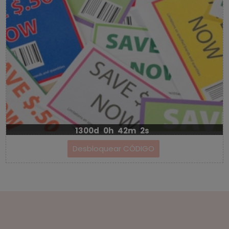
1300d
0h
42m
2s