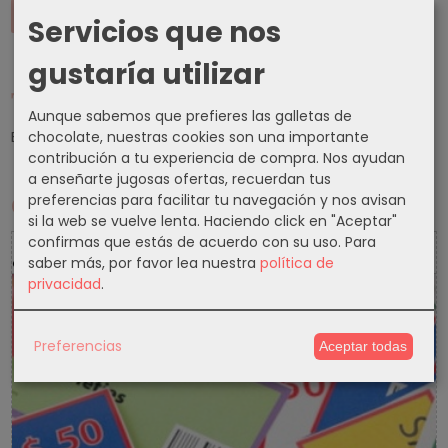
Servicios que nos
gustaría utilizar
Tu Carrito (0)
Aunque sabemos que prefieres las galletas de
El carrito de la compra está vacío
chocolate, nuestras cookies son una importante
contribución a tu experiencia de compra. Nos ayudan
a enseñarte jugosas ofertas, recuerdan tus
preferencias para facilitar tu navegación y nos avisan
Cupones
si la web se vuelve lenta. Haciendo click en "Aceptar"
confirmas que estás de acuerdo con su uso.
Para
5 % Cupon Descuento
saber más, por favor lea nuestra
política de
privacidad
.
-5%
Preferencias
Aceptar todas