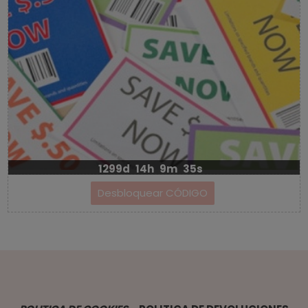
1299d
14h
9m
35s