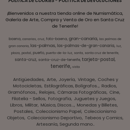
POLITICA DE COOKIES
-
POLITICA DE DEVOLUCIONES
¡Bienvenidos a nuestra tienda online de Numismática,
Galería de Arte, Compra y Venta de Oro en Santa Cruz
de Tenerife!
gran-canaria
baena
foto-baena
canarias
cruz
las palmas de
las-palmas
las-palmas-de-gran-canaria
gran canaria
luz
puerto
plaza
postal
puerto-de-la-luz
santa
santa cruz de tenerife
tarjeta-postal
santa-cruz
santa-cruz-de-tenerife
tenerife
vista
Antigüedades
Arte
Joyería
Vintage
Coches y
Motocicletas
Estilográficas, Bolígrafos..
Radios,
Gramófonos.
Relojes
Cámaras Fotográficas
Cine
Filatelia - Sellos
Fotografía
Juguetes y Juegos
Libros
Militar
Música, Discos...
Monedas y Billetes
Postales
Coleccionismo Papel
Coleccionismo
Objetos
Coleccionismo Deportivo
Tebeos y Comics
Artesanía, Segunda mano..