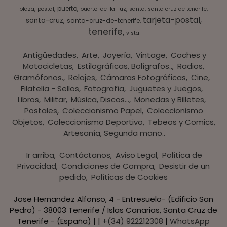
puerto
plaza
postal
puerto-de-la-luz
santa
santa cruz de tenerife
tarjeta-postal
santa-cruz
santa-cruz-de-tenerife
tenerife
vista
Antigüedades
Arte
Joyería
Vintage
Coches y
Motocicletas
Estilográficas, Bolígrafos..
Radios,
Gramófonos.
Relojes
Cámaras Fotográficas
Cine
Filatelia - Sellos
Fotografía
Juguetes y Juegos
Libros
Militar
Música, Discos...
Monedas y Billetes
Postales
Coleccionismo Papel
Coleccionismo
Objetos
Coleccionismo Deportivo
Tebeos y Comics
Artesanía, Segunda mano..
Ir arriba
Contáctanos
Aviso Legal
Política de
Privacidad
Condiciones de Compra
Desistir de un
pedido
Políticas de Cookies
Jose Hernandez Alfonso, 4 - Entresuelo- (Edificio San
Pedro) - 38003 Tenerife / Islas Canarias, Santa Cruz de
Tenerife - (España) | |
+(34) 922212308
|
WhatsApp