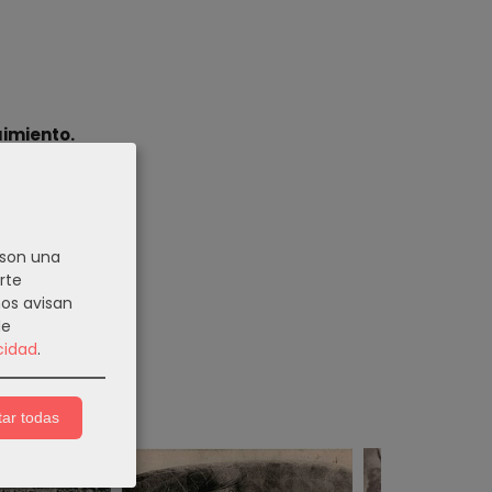
uimiento.
iCVeXLJrcf...
 son una
rte
pra. Gracias.
nos avisan
de
cidad
.
ar todas