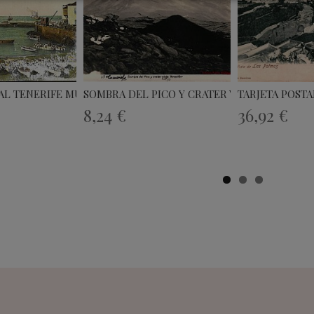
AL TENERIFE MUELLE Y...
SOMBRA DEL PICO Y CRATER VIEJO...
TARJETA POSTAL
8,24 €
36,92 €