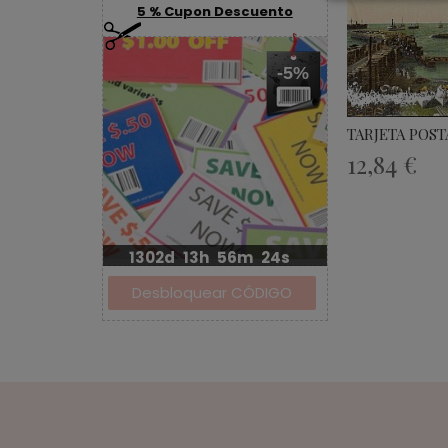
5 % Cupon Descuento
-5%
TARJETA POST
12,84 €
1302d
13h
56m
24s