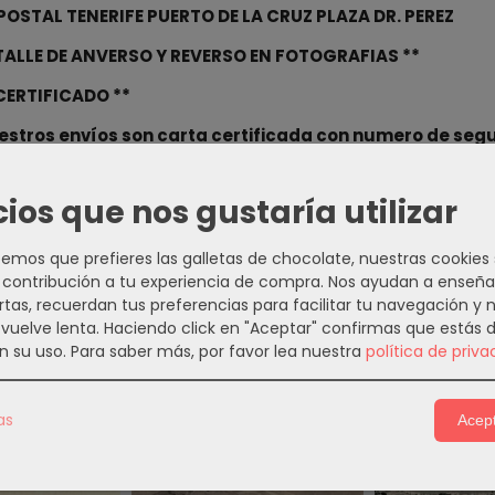
POSTAL TENERIFE PUERTO DE LA CRUZ PLAZA DR. PEREZ
ETALLE DE ANVERSO Y REVERSO EN FOTOGRAFIAS **
 CERTIFICADO **
estros envíos son carta certificada con numero de seg
os por ordinario ni contra reembolso.
cios que nos gustaría utilizar
s en nuetra pagina web
https://numarteorosl.com
 Youtube:
https://www.youtube.com/channel/UCMAgonS
mos que prefieres las galletas de chocolate, nuestras cookies
contribución a tu experiencia de compra. Nos ayudan a enseña
 aportar su valoración y comentario relativa a esta com
rtas, recuerdan tus preferencias para facilitar tu navegación y 
e vuelve lenta. Haciendo click en "Aceptar" confirmas que estás 
n su uso.
Para saber más, por favor lea nuestra
política de priva
s Relacionados
as
Acept