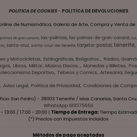
POLITICA DE COOKIES
-
POLITICA DE DEVOLUCIONES
 online de Numismática, Galería de Arte, Compra y Venta de 
las-palmas
las-palmas-de-gran-canaria
 palmas de gran canaria
luz
tenerife
tarjeta-postal
santa-cruz
santa-cruz-de-tenerife
ife
es y Motocicletas
Estilográficas, Bolígrafos..
Radios, Gramó
egos
Libros
Militar
Música, Discos...
Monedas y Billetes
Pos
oleccionismo Deportivo
Tebeos y Comics
Artesanía, Segu
s
Aviso Legal
Política de Privacidad
Condiciones de Compr
ficio San Pedro) - 38003 Tenerife / Islas Canarias, Santa Cru
WhatsApp 619375650
 - 13:00 / 17:00 - 20:00 |
Tiempo de Entrega:
Tiempo Estimad
(*) Precios con Impuestos incluidos
Métodos de pago aceptados