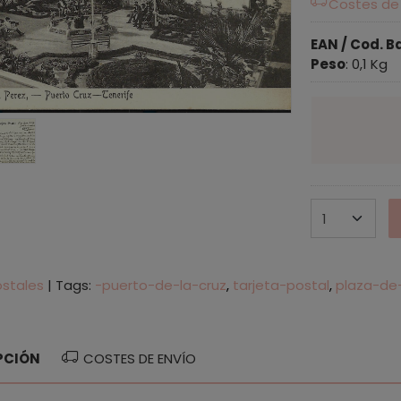
Costes de
EAN / Cod. B
Peso
:
0,1 Kg
ostales
|
Tags:
-puerto-de-la-cruz
tarjeta-postal
plaza-de
PCIÓN
COSTES DE ENVÍO