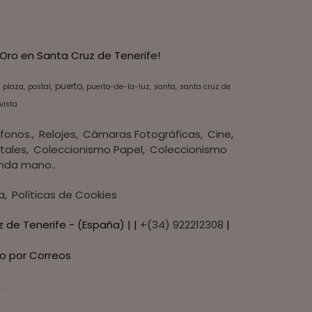
Oro en Santa Cruz de Tenerife!
puerto
plaza
postal
puerto-de-la-luz
santa
santa cruz de
vista
fonos.
Relojes
Cámaras Fotográficas
Cine
tales
Coleccionismo Papel
Coleccionismo
nda mano..
a
Políticas de Cookies
z de Tenerife - (España) | |
+(34) 922212308
|
o por Correos