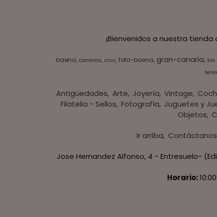
¡Bienvenidos a nuestra tienda
gran-canaria
baena
foto-baena
canarias
cruz
las
tener
Antigüedades
Arte
Joyería
Vintage
Coch
Filatelia - Sellos
Fotografía
Juguetes y Ju
Objetos
C
Ir arriba
Contáctano
Jose Hernandez Alfonso, 4 - Entresuelo- (Edi
Horario:
10:00