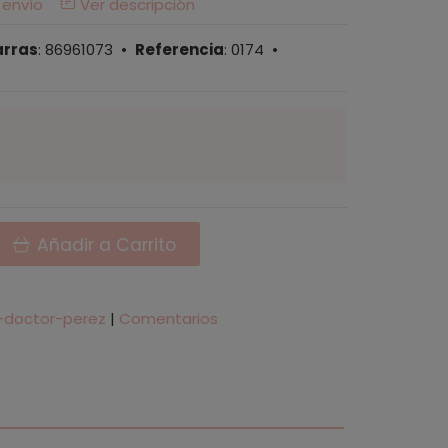
 envío
Ver descripción
arras
:
86961073
•
Referencia
:
0174
•
Añadir a Carrito
-doctor-perez
|
Comentarios