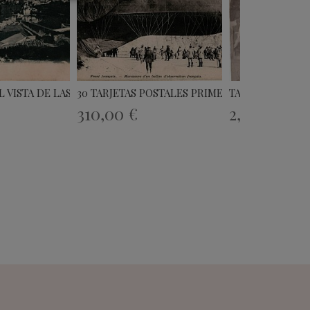
 VISTA DE LAS PALMAS...
30 TARJETAS POSTALES PRIMERA GUERRA...
TARJETA POSTAL 
310,00 €
2,06 €