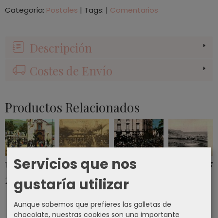
Categoría:
Postales
|
Tags:
|
Comentarios
Descripción
Costes de Envío
Productos Relacionados
Servicios que nos
TARJETA POSTAL LAS PALMAS DE GRAN...
TARJETA POSTAL - LAS PALMAS DE GRAN...
TARJETA POSTAL ENTRADA DEL
TARJETA POST
23,54 €
10,70 €
6,42 €
10,70 €
gustaría utilizar
Aunque sabemos que prefieres las galletas de
chocolate, nuestras cookies son una importante