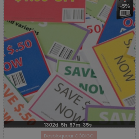
-5%
1302d
5h
57m
34s