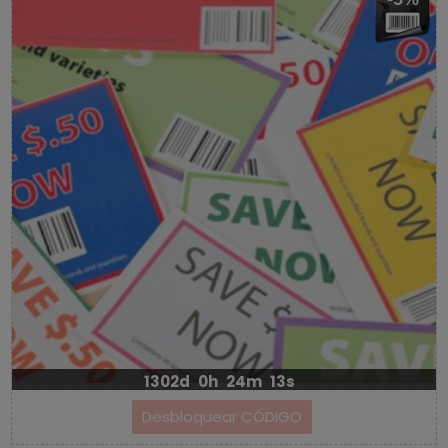
1302d
0h
24m
12s