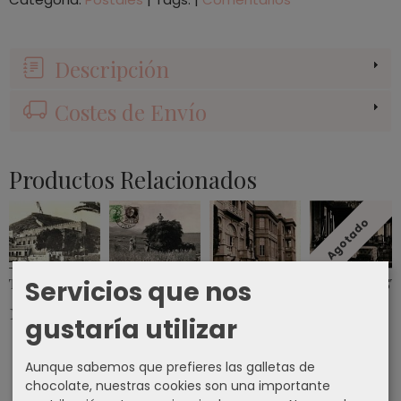
Descripción
Costes de Envío
Productos Relacionados
Agotado
Servicios que nos
TARJETA POSTAL CUARTEL DE MATA - LAS...
TARJETA POSTAL RECOGIDA DE TRIGO...
TARJETA POSTAL PUERTO DE LA
TARJETA POST
12,84 €
25,00 €
10,00 €
21,40 €
gustaría utilizar
Aunque sabemos que prefieres las galletas de
chocolate, nuestras cookies son una importante