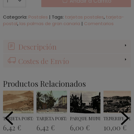
Añadir a Carrito
Categoría:
Postales
|
Tags:
tarjetas postales
tarjeta-
postal
las palmas de gran canaria
|
Comentarios
Descripción
Costes de Envío
Productos Relacionados
TARJETA POSTAL ISLA DE TENERIFE EL...
TARJETA POSTAL PARQUE Y CAPITANIA...
PARQUE MUNICIPAL DE ARRECIF
6,42 €
6,42 €
6,00 €
10,00 €