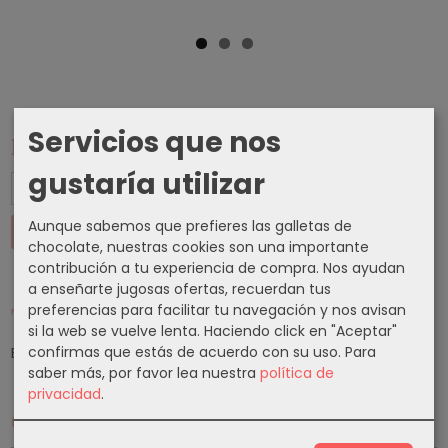
Servicios que nos
Marcas
gustaría utilizar
Aunque sabemos que prefieres las galletas de
chocolate, nuestras cookies son una importante
contribución a tu experiencia de compra. Nos ayudan
a enseñarte jugosas ofertas, recuerdan tus
preferencias para facilitar tu navegación y nos avisan
Tu Carrito (0)
si la web se vuelve lenta. Haciendo click en "Aceptar"
El carrito de la compra está vacío
confirmas que estás de acuerdo con su uso.
Para
saber más, por favor lea nuestra
política de
privacidad
.
Cupones