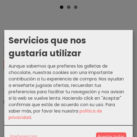
Marcas
Servicios que nos
gustaría utilizar
Aunque sabemos que prefieres las galletas de
chocolate, nuestras cookies son una importante
contribución a tu experiencia de compra. Nos ayudan
a enseñarte jugosas ofertas, recuerdan tus
Tu Carrito (0)
preferencias para facilitar tu navegación y nos avisan
si la web se vuelve lenta. Haciendo click en "Aceptar"
El carrito de la compra está vacío
confirmas que estás de acuerdo con su uso.
Para
saber más, por favor lea nuestra
política de
privacidad
.
Cupones
5 % Cupon Descuento
Preferencias
Aceptar todas