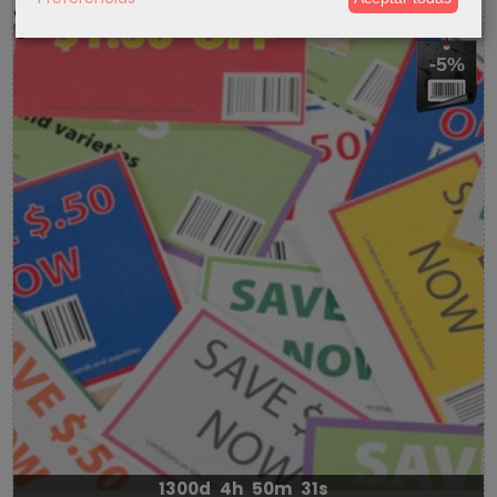
-5%
1300d
4h
50m
31s