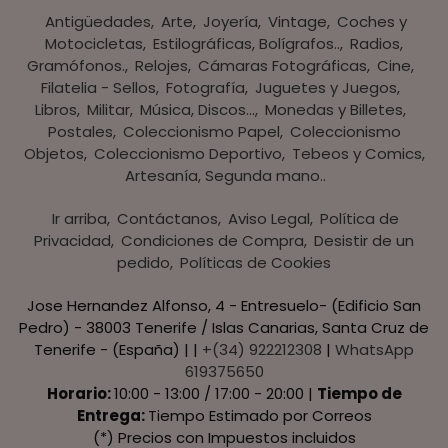
Antigüedades
Arte
Joyería
Vintage
Coches y
Motocicletas
Estilográficas, Bolígrafos..
Radios,
Gramófonos.
Relojes
Cámaras Fotográficas
Cine
Filatelia - Sellos
Fotografía
Juguetes y Juegos
Libros
Militar
Música, Discos...
Monedas y Billetes
Postales
Coleccionismo Papel
Coleccionismo
Objetos
Coleccionismo Deportivo
Tebeos y Comics
Artesanía, Segunda mano..
Ir arriba
Contáctanos
Aviso Legal
Política de
Privacidad
Condiciones de Compra
Desistir de un
pedido
Políticas de Cookies
Jose Hernandez Alfonso, 4 - Entresuelo- (Edificio San
Pedro) - 38003 Tenerife / Islas Canarias, Santa Cruz de
Tenerife - (España) | |
+(34) 922212308
|
WhatsApp
619375650
Horario:
10:00 - 13:00 / 17:00 - 20:00 |
Tiempo de
Entrega:
Tiempo Estimado por Correos
(*) Precios con Impuestos incluidos