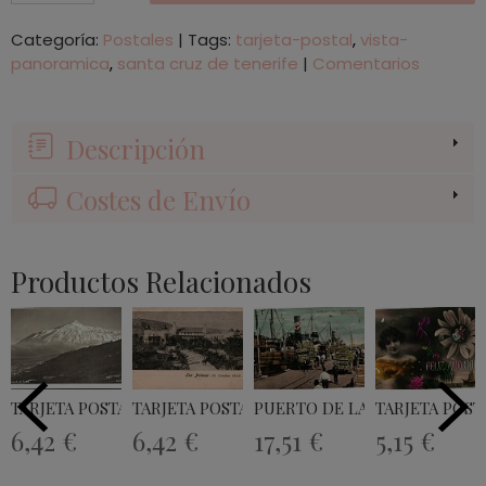
Categoría:
Postales
|
Tags:
tarjeta-postal
vista-
panoramica
santa cruz de tenerife
|
Comentarios
Descripción
Costes de Envío
Productos Relacionados
TARJETA POSTAL TENERIFE - EL TEIDE -
TARJETA POSTAL ST. CATALINA HOTEL...
PUERTO DE LA LUZ - GRAN CAN
TARJETA POST
6,42 €
6,42 €
17,51 €
5,15 €