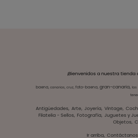
¡Bienvenidos a nuestra tienda
gran-canaria
baena
foto-baena
canarias
cruz
las
tener
Antigüedades
Arte
Joyería
Vintage
Coch
Filatelia - Sellos
Fotografía
Juguetes y Ju
Objetos
C
Ir arriba
Contáctano