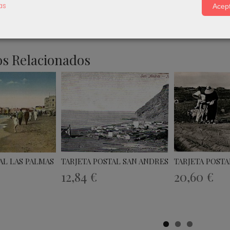
as
Acept
s Relacionados
AL LAS PALMAS DE GRAN...
TARJETA POSTAL SAN ANDRES - TENERIFE...
TARJETA POSTAL
12,84 €
20,60 €