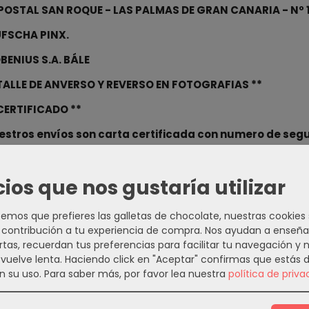
POSTAL SAN ROQUE - LAS PALMAS DE GRAN CANARIA - Nº 1
FSCHA PINX.
BENIUS S.A. BÁLE
ETALLE DE ANVERSO Y REVERSO EN FOTOGRAFIAS **
 CERTIFICADO **
estros envíos son carta certificada con numero de seg
os por ordinario ni contra reembolso.
cios que nos gustaría utilizar
 antiguas de Canarias
ww.todocoleccion.net/usuario/laviejarecov...
mos que prefieres las galletas de chocolate, nuestras cookies
contribución a tu experiencia de compra. Nos ayudan a enseña
s en nuetra pagina web
https://numarteorosl.com
rtas, recuerdan tus preferencias para facilitar tu navegación y 
 Youtube:
https://www.youtube.com/channel/UCMAgonS
e vuelve lenta. Haciendo click en "Aceptar" confirmas que estás 
n su uso.
Para saber más, por favor lea nuestra
política de priva
 mensaje a Numarte Oro S.L. por WhatsApp.
https://wa
aportar su valoración y comentario relativa a esta compra. 