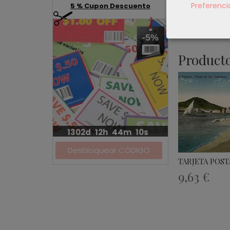
Preferenci
5 % Cupon Descuento
-5%
Producto
1302d
12h
44m
10s
TARJETA POST
9,63 €