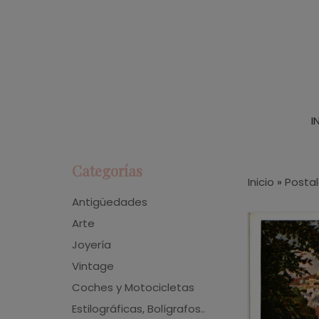
I
Categorías
Inicio
»
Posta
Antigüedades
Arte
Joyería
Vintage
Coches y Motocicletas
Estilográficas, Bolígrafos..