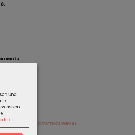
0.
uimiento.
 son una
rte
nos avisan
iCVeXLJrcf...
de
cidad
.
.me/message/HVCZWTKOLY6MA1
Gracias.