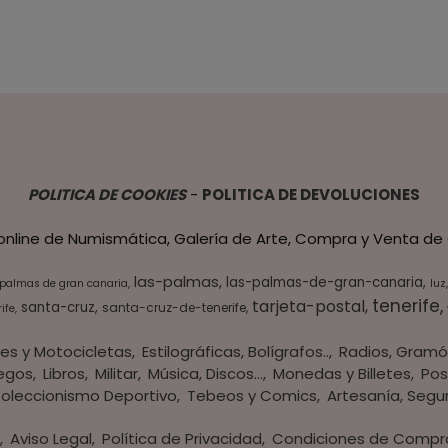
POLITICA DE COOKIES
-
POLITICA DE DEVOLUCIONES
 online de Numismática, Galería de Arte, Compra y Venta de 
las-palmas
las-palmas-de-gran-canaria
 palmas de gran canaria
luz
tenerife
tarjeta-postal
santa-cruz
santa-cruz-de-tenerife
ife
es y Motocicletas
Estilográficas, Bolígrafos..
Radios, Gramó
egos
Libros
Militar
Música, Discos...
Monedas y Billetes
Pos
oleccionismo Deportivo
Tebeos y Comics
Artesanía, Segu
s
Aviso Legal
Política de Privacidad
Condiciones de Compr