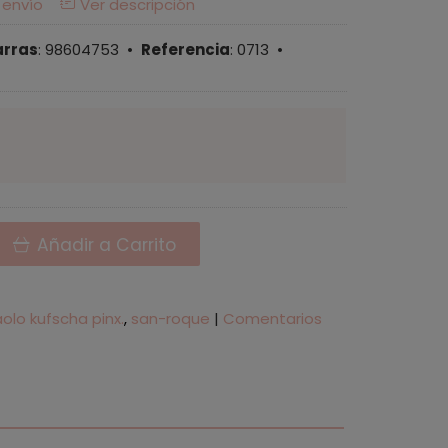
 envío
Ver descripción
arras
:
98604753
•
Referencia
:
0713
•
Añadir a Carrito
olo kufscha pinx.
san-roque
|
Comentarios