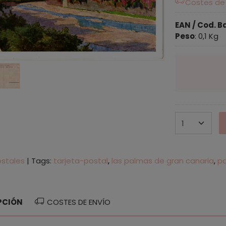
Costes de
EAN / Cod. B
Peso
:
0,1 Kg
ostales
|
Tags:
tarjeta-postal
las palmas de gran canaria
pa
PCIÓN
COSTES DE ENVÍO