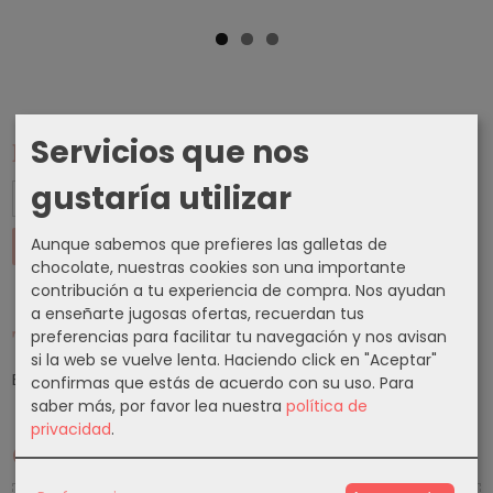
Servicios que nos
Marcas
gustaría utilizar
Aunque sabemos que prefieres las galletas de
chocolate, nuestras cookies son una importante
contribución a tu experiencia de compra. Nos ayudan
a enseñarte jugosas ofertas, recuerdan tus
Tu Carrito (0)
preferencias para facilitar tu navegación y nos avisan
si la web se vuelve lenta. Haciendo click en "Aceptar"
El carrito de la compra está vacío
confirmas que estás de acuerdo con su uso.
Para
saber más, por favor lea nuestra
política de
privacidad
.
Cupones