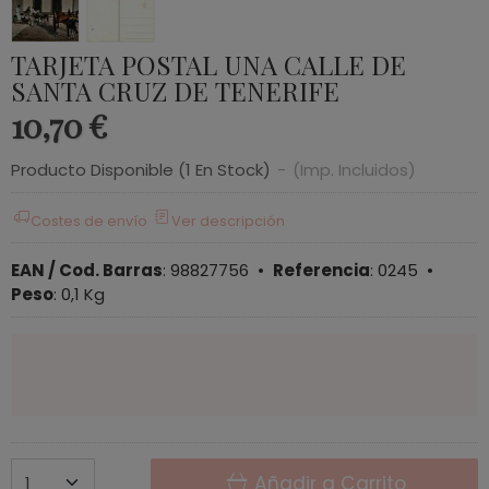
TARJETA POSTAL UNA CALLE DE
SANTA CRUZ DE TENERIFE
10,70 €
Producto Disponible
(1 En Stock)
-
(Imp. Incluidos)
Costes de envío
Ver descripción
EAN / Cod. Barras
:
98827756
•
Referencia
:
0245
•
Peso
:
0,1 Kg
Añadir a Carrito