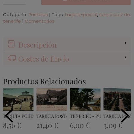
Categoría:
Postales
|
Tags:
tarjeta-postal
santa cruz de
tenerife
|
Comentarios
Descripción
Costes de Envío
Productos Relacionados
TARJETA POSTAL LAS PALMAS PLAZA DEL...
TARJETA POSTAL TENERIFE MUJERES...
TENERIFE - PUERTO DE LA CRU
TARJETA POSTA
8,56 €
21,40 €
6,00 €
3,09 €