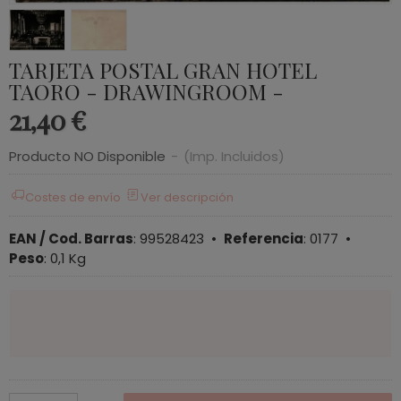
TARJETA POSTAL GRAN HOTEL
TAORO - DRAWINGROOM -
21,40 €
Producto NO Disponible
-
(Imp. Incluidos)
Costes de envío
Ver descripción
EAN / Cod. Barras
:
99528423
•
Referencia
:
0177
•
Peso
:
0,1 Kg