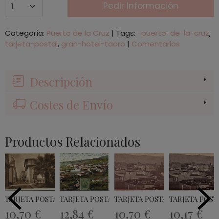
Pedir Información
Categoría:
Puerto de la Cruz
|
Tags:
-puerto-de-la-cruz
tarjeta-postal
gran-hotel-taoro
|
Comentarios
Descripción
Costes de Envío
Productos Relacionados
TARJETA POSTAL SANTA CRUZ DE TENERIFE
TARJETA POSTAL ICOD DE LOS VINOS
TARJETA POSTAL LA OROTAVA
TARJETA POST
10,70 €
12,84 €
10,70 €
10,17 €