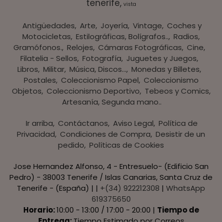
tenerife
vista
Antigüedades
Arte
Joyería
Vintage
Coches y
Motocicletas
Estilográficas, Bolígrafos..
Radios,
Gramófonos.
Relojes
Cámaras Fotográficas
Cine
Filatelia - Sellos
Fotografía
Juguetes y Juegos
Libros
Militar
Música, Discos...
Monedas y Billetes
Postales
Coleccionismo Papel
Coleccionismo
Objetos
Coleccionismo Deportivo
Tebeos y Comics
Artesanía, Segunda mano..
Ir arriba
Contáctanos
Aviso Legal
Política de
Privacidad
Condiciones de Compra
Desistir de un
pedido
Políticas de Cookies
Jose Hernandez Alfonso, 4 - Entresuelo- (Edificio San
Pedro) - 38003 Tenerife / Islas Canarias, Santa Cruz de
Tenerife - (España) | |
+(34) 922212308
|
WhatsApp
619375650
Horario:
10:00 - 13:00 / 17:00 - 20:00 |
Tiempo de
Entrega:
Tiempo Estimado por Correos