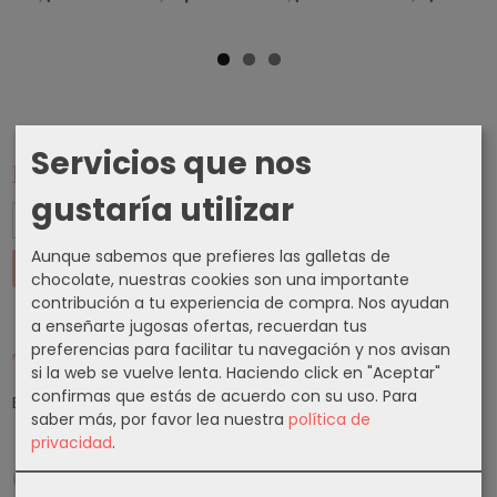
Servicios que nos
Marcas
gustaría utilizar
Aunque sabemos que prefieres las galletas de
chocolate, nuestras cookies son una importante
contribución a tu experiencia de compra. Nos ayudan
a enseñarte jugosas ofertas, recuerdan tus
preferencias para facilitar tu navegación y nos avisan
Tu Carrito (0)
si la web se vuelve lenta. Haciendo click en "Aceptar"
confirmas que estás de acuerdo con su uso.
Para
El carrito de la compra está vacío
saber más, por favor lea nuestra
política de
privacidad
.
Cupones